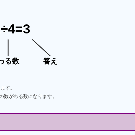
2÷4=3
わる数
答え
います。
の数がわる数になります。