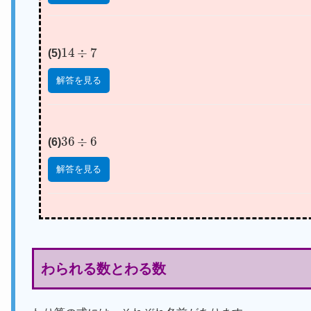
14
÷
7
(5)
解答を見る
36
÷
6
(6)
解答を見る
わられる数とわる数