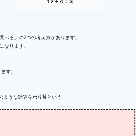
12 ÷ 4 = 3
調べる」の2つの考え方があります。
になります。
きます。
のような計算を
わり算
という。