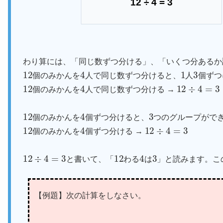
12 ÷ 4 = 3
わり算には、「同じ数ずつ分ける」、「いくつ分あるか
12
4
1
3
個のみかんを
人で同じ数ずつ分けると、
人
個ずつ
12
4
12
÷
4
=
3
個のみかんを
人で同じ数ずつ分ける →
12
4
3
個のみかんを
個ずつ分けると、
つのグループがで
12
4
12
÷
4
=
3
個のみかんを
個ずつ分ける →
12
÷
4
=
3
12
4
3
と書いて、「
わる
は
」と読みます。こ
【例題】次の計算をしなさい。