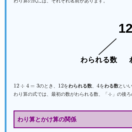
わり算の式には、それぞれ名前があります。
1
わられる数
12
÷
4
=
3
12
4
のとき、
を
わられる数
、
を
わる数
とい
÷
わり算の式では、最初の数がわられる数、「
」の後ろ
わり算とかけ算の関係