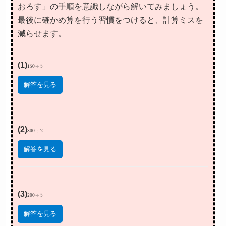
おろす」の手順を意識しながら解いてみましょう。
最後に確かめ算を行う習慣をつけると、計算ミスを
減らせます。
(1)
150
÷
5
解答を見る
(2)
800
÷
2
解答を見る
(3)
200
÷
5
解答を見る