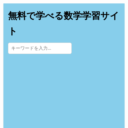
無料で学べる数学学習サイ
ト
サイト内検索