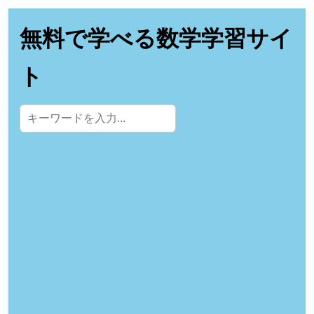
無料で学べる数学学習サイ
ト
サイト内検索