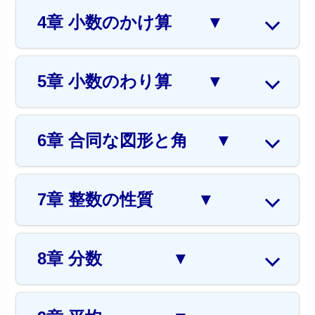
4章 小数のかけ算
▼
5章 小数のわり算
▼
6章 合同な図形と角
▼
7章 整数の性質
▼
8章 分数
▼