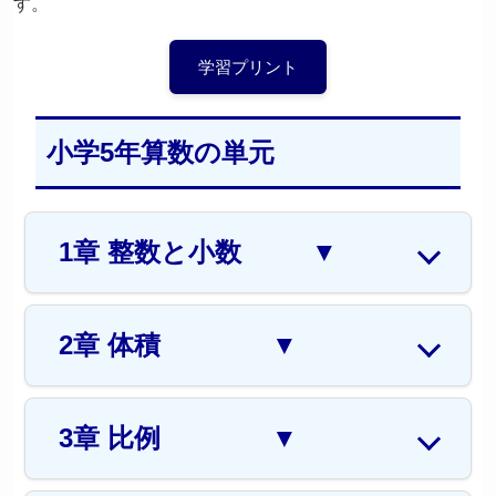
す。
学習プリント
小学5年算数の単元
1章 整数と小数
▼
2章 体積
▼
3章 比例
▼