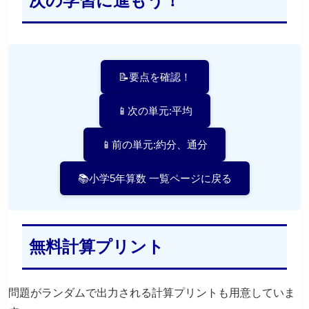
次の学習に進もう！
📝要点を確認！
📱次の単元:平均
📱前の単元:約分、通分
📚小学5年算数 一覧ページに戻る
無料計算プリント
問題がランダムで出力される計算プリントも用意していま