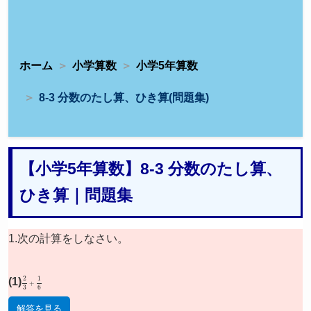
ホーム
小学算数
小学5年算数
8-3 分数のたし算、ひき算(問題集)
【小学5年算数】8-3 分数のたし算、
ひき算｜問題集
1.次の計算をしなさい。
(1)
2
3
+
1
6
解答を見る