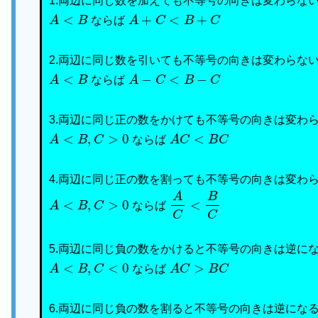
1.両辺に同じ数を加えても不等号の向きは変わらな
A
<
B
A
+
C
<
B
+
C
ならば
2.両辺に同じ数を引いても不等号の向きは変わらな
A
<
B
A
−
C
<
B
−
C
ならば
3.両辺に同じ正の数をかけても不等号の向きは変わ
A
<
B
,
C
>
0
A
C
<
B
C
ならば
4.両辺に同じ正の数を割っても不等号の向きは変わ
A
<
B
,
C
>
0
A
C
<
B
C
ならば
5.両辺に同じ負の数をかけると不等号の向きは逆に
A
<
B
,
C
<
0
A
C
>
B
C
ならば
6.両辺に同じ負の数を割ると不等号の向きは逆にな