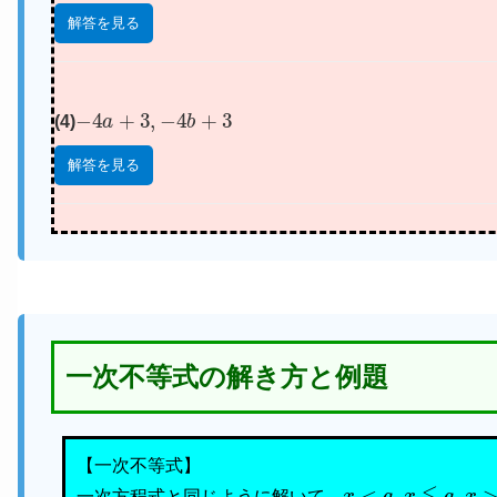
解答を見る
−
4
a
+
3
,
−
4
b
+
3
(4)
解答を見る
一次不等式の解き方と例題
【一次不等式】
x
<
a
,
x
≦
a
,
x
>
a
,
x
≧
一次方程式と同じように解いて、