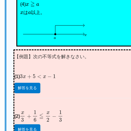
x
≧
a
(4)
x
a
は
以上。
x
a
【例題】次の不等式を解きなさい。
3
x
+
5
<
x
−
1
(1)
解答を見る
x
3
+
1
6
≦
x
2
−
1
3
(2)
解答を見る