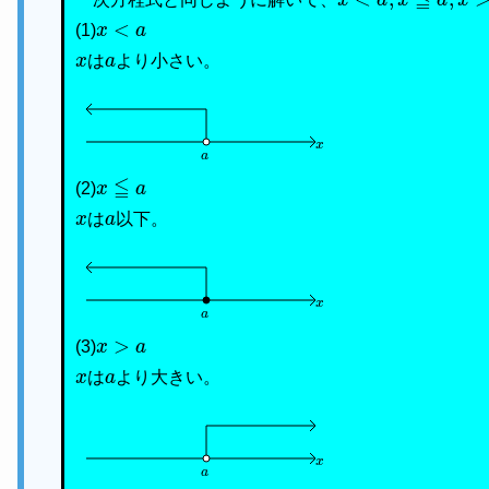
x
<
a
(1)
x
a
は
より小さい。
x
a
x
≦
a
(2)
x
a
は
以下。
x
a
x
>
a
(3)
x
a
は
より大きい。
x
a