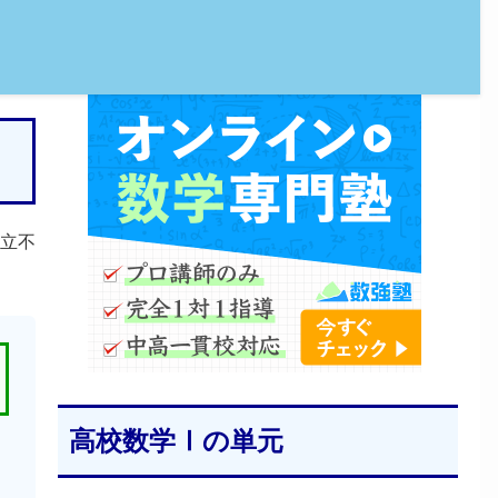
立不
高校数学Ⅰの単元