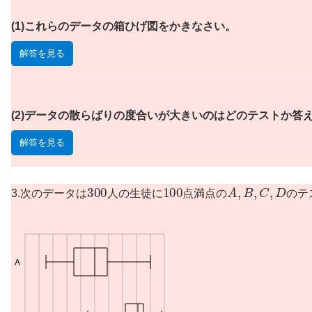
(1)これらのデータの箱ひげ図をかきなさい。
解答を見る
(2)データの散らばりの度合いが大きいのはどのテストか答
解答を見る
300
100
A
,
B
,
C
,
D
3.次のデータは
人の生徒に
点満点の
のテ
A