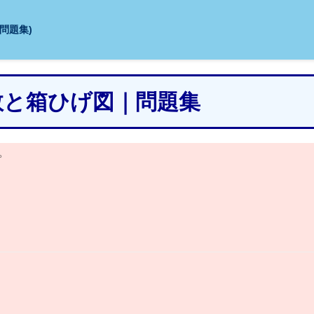
(問題集)
位数と箱ひげ図｜問題集
。