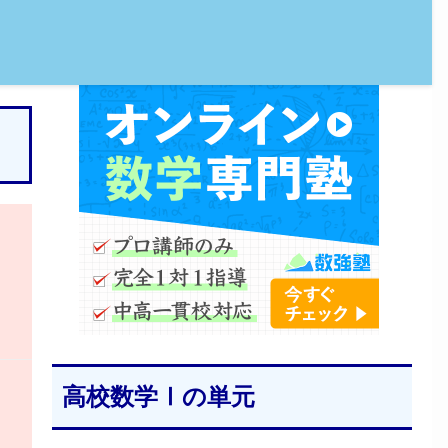
高校数学Ⅰの単元