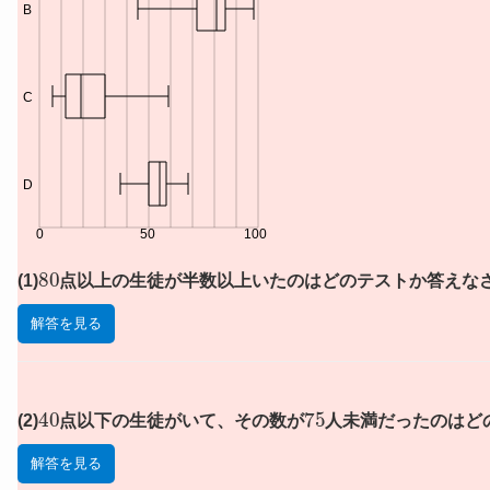
B
C
D
0
50
100
80
(1)
点以上の生徒が半数以上いたのはどのテストか答えな
解答を見る
40
75
(2)
点以下の生徒がいて、その数が
人未満だったのはど
解答を見る