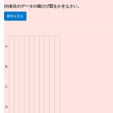
(4)各社のデータの箱ひげ図をかきなさい。
解答を見る
A
B
C
D