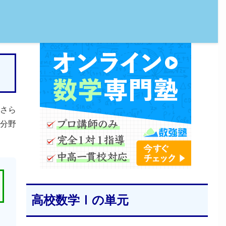
さら
分野
高校数学Ⅰの単元