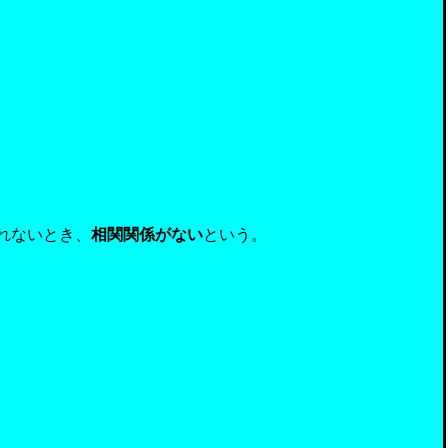
れないとき、
相関関係がない
という。