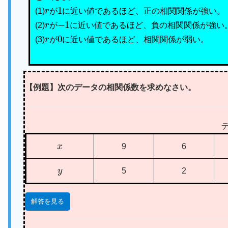
r
1
(1)
が
に近い値であるほど、正の相関関係が強い。
r
−
1
(2)
が
に近い値であるほど、負の相関関係が強い
r
0
(3)
が
に近い値であるほど、相関関係が弱い。
【例題】次のデータの相関係数を求めなさい。
x
9
6
y
5
2
解答を見る