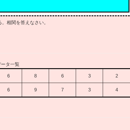
る。相関を答えなさい。
データ一覧
6
8
6
3
2
6
9
7
3
4