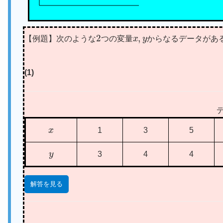
2
x
,
y
【例題】次のような
つの変量
からなるデータがあ
(1)
x
1
3
5
y
3
4
4
解答を見る