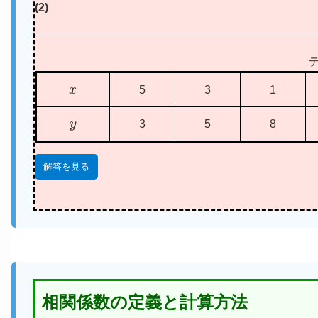
(2)
x
5
3
1
y
3
5
8
解答を見る
相関係数の定義と計算方法