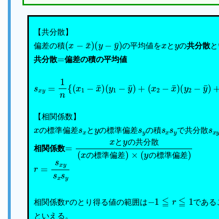
【共分散】
(
x
−
x
¯
)
(
y
−
y
¯
)
x
y
偏差の積
の平均値を
と
の
共分散
と
=
共分散
偏差の積の平均値
s
x
y
=
1
n
{
(
x
1
−
x
¯
)
(
y
1
−
y
¯
)
+
(
x
2
−
x
¯
)
(
y
2
−
y
¯
)
+
・
【相関係数】
x
s
x
y
s
y
s
x
s
y
s
x
の標準偏差
と
の標準偏差
の積
で共分散
=
差
x
)
と
×
(
y
y
の
の
共
標
分
準
散
偏
(
差
x
の
)
標
準
偏
と
の
共
分
散
相関係数
の
標
準
偏
差
の
標
準
偏
差
r
=
s
x
y
s
x
s
y
r
−
1
≦
r
≦
1
相関係数
のとり得る値の範囲は
である
といえる。