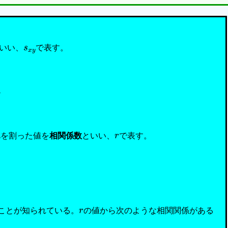
s
x
y
いい、
で表す。
・
・
+
(
x
n
−
x
¯
)
(
y
n
−
y
¯
)
}
・
・
・
y
r
を割った値を
相関係数
といい、
で表す。
r
ことが知られている。
の値から次のような相関関係がある