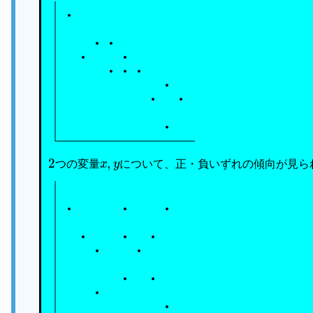
2
x
,
y
つの変量
について、正・負いずれの傾向が見ら