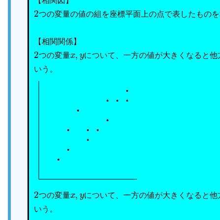
【相関図】
2
つの変量の値の組を座標平面上の点で表したものを
【相関関係】
2
x
,
y
つの変量
について、一方の値が大きくなると他
いう。
2
x
,
y
つの変量
について、一方の値が大きくなると他
いう。