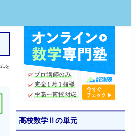
式を
高校数学Ⅱの単元