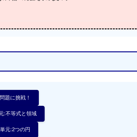
習問題に挑戦！
単元:不等式と領域
の単元:2つの円