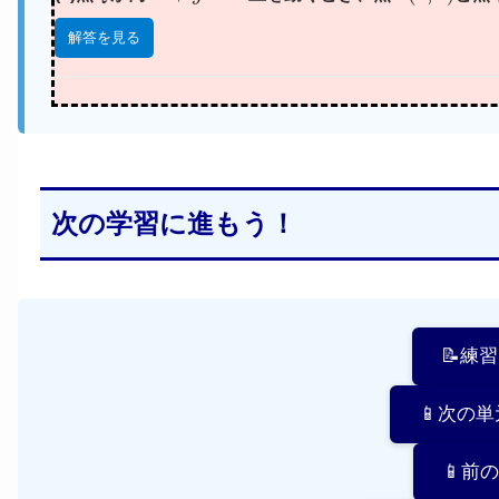
解答を見る
次の学習に進もう！
📝練
📱次の
📱前