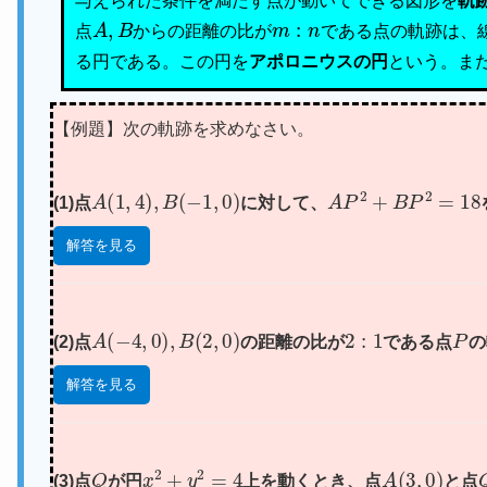
与えられた条件を満たす点が動いてできる図形を
軌
A
,
B
m
:
n
点
からの距離の比が
である点の軌跡は、
る円である。この円を
アポロニウスの円
という。ま
【例題】次の軌跡を求めなさい。
A
(
1
,
4
)
,
B
(
−
1
,
0
)
A
P
2
+
B
P
2
=
18
(1)点
に対して、
解答を見る
A
(
−
4
,
0
)
,
B
(
2
,
0
)
2
:
1
P
(2)点
の距離の比が
である点
の
解答を見る
Q
x
2
+
y
2
=
4
A
(
3
,
0
)
(3)点
が円
上を動くとき、点
と点