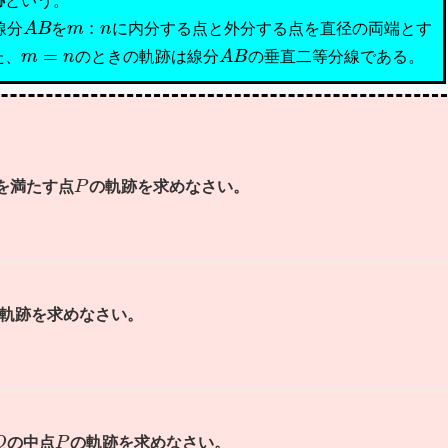
跡
という。
A
B
m
:
n
線分
を
に内分する点と外分する点を直径の両端とす
m
=
n
A
B
た、
のときの軌跡は線分
の垂直二等分線である。
P
を満たす点
の軌跡を求めなさい。
軌跡を求めなさい。
Q
P
の中点
の軌跡を求めなさい。