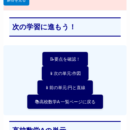
解答を見る
次の学習に進もう！
📝要点を確認！
📱次の単元:作図
📱前の単元:円と直線
📚高校数学A 一覧ページに戻る