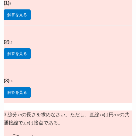
(1)
8
解答を見る
(2)
12
解答を見る
(3)
18
解答を見る
3.線分
A
B
の長さを求めなさい。ただし、直線
A
B
は円
O
,
O
′
の共
通接線で
A
,
B
は接点である。