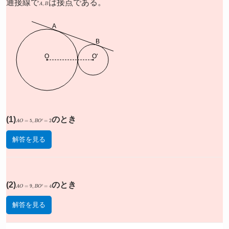
通接線で
A
,
B
は接点である。
A
B
O
O'
(1)
A
O
=
5
,
B
O
′
=
2
のとき
解答を見る
(2)
A
O
=
9
,
B
O
′
=
4
のとき
解答を見る