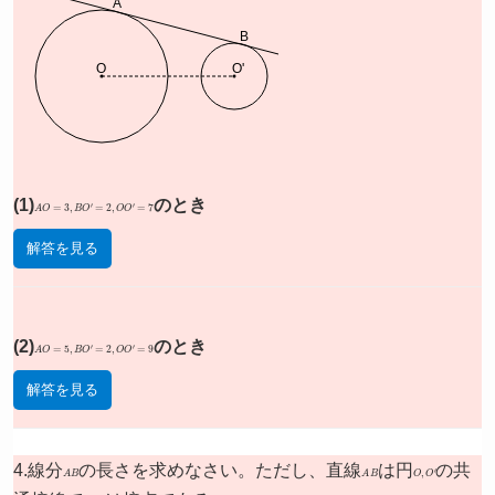
A
B
O
O'
(1)
A
O
=
3
,
B
O
′
=
2
,
O
O
′
=
7
のとき
解答を見る
(2)
A
O
=
5
,
B
O
′
=
2
,
O
O
′
=
9
のとき
解答を見る
4.線分
A
B
の長さを求めなさい。ただし、直線
A
B
は円
O
,
O
′
の共