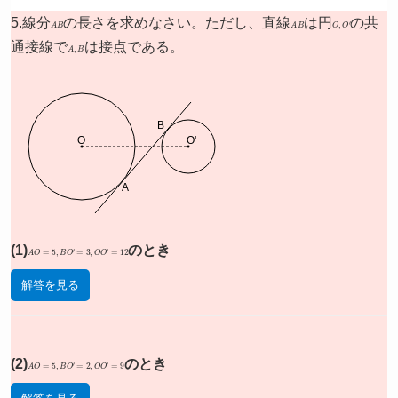
5.線分
A
B
の長さを求めなさい。ただし、直線
A
B
は円
O
,
O
′
の共
通接線で
A
,
B
は接点である。
B
O
O'
A
(1)
A
O
=
5
,
B
O
′
=
3
,
O
O
′
=
12
のとき
解答を見る
(2)
A
O
=
5
,
B
O
′
=
2
,
O
O
′
=
9
のとき