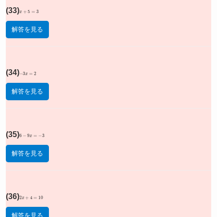
(33)
x
+
5
=
3
解答を見る
(34)
−
3
x
=
2
解答を見る
(35)
6
−
9
x
=
−
3
解答を見る
(36)
2
x
+
4
=
10
解答を見る