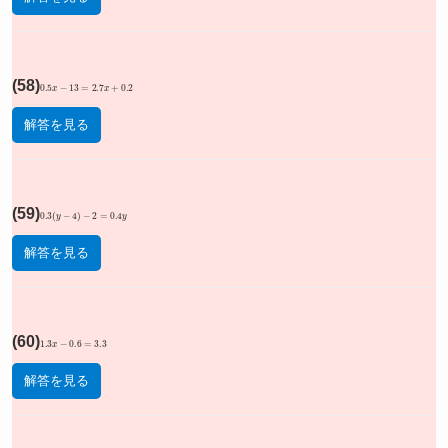
(58)
0.5
x
−
13
=
2.7
x
+
0.2
解答を見る
(59)
0.3
(
y
−
4
)
−
2
=
0.4
y
解答を見る
(60)
1.3
x
−
0.6
=
3.3
解答を見る