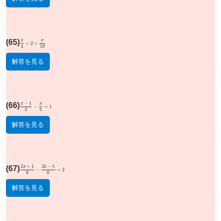
(65)
x
4
=
2
+
x
10
解答を見る
(66)
x
−
1
3
−
x
5
=
1
解答を見る
(67)
2
x
+
1
8
−
2
x
−
5
6
=
2
解答を見る