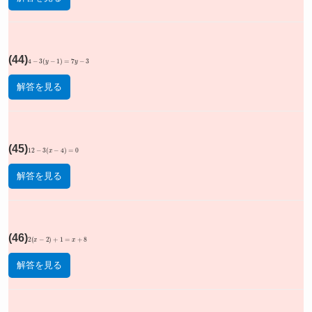
(44)
4
−
3
(
y
−
1
)
=
7
y
−
3
解答を見る
(45)
12
−
3
(
x
−
4
)
=
0
解答を見る
(46)
2
(
x
−
2
)
+
1
=
x
+
8
解答を見る