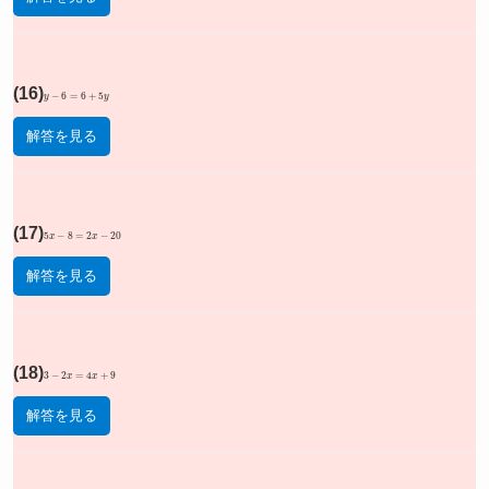
(16)
y
−
6
=
6
+
5
y
解答を見る
(17)
5
x
−
8
=
2
x
−
20
解答を見る
(18)
3
−
2
x
=
4
x
+
9
解答を見る