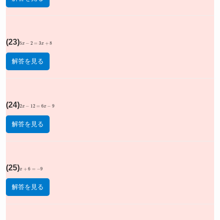
(23)
5
x
−
2
=
3
x
+
8
解答を見る
(24)
2
x
−
12
=
6
x
−
9
解答を見る
(25)
x
+
6
=
−
9
解答を見る