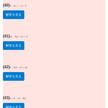
(40)
2
−
4
x
=
−
x
+
7
解答を見る
(41)
2
x
−
3
(
x
+
1
)
=
4
解答を見る
(42)
6
−
2
(
9
−
x
)
=
4
x
解答を見る
(43)
2
=
6
−
(
5
−
3
x
)
解答を見る