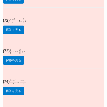
(72)
x
−
8
4
+
2
=
2
3
x
解答を見る
(73)
x
7
−
2
=
x
2
+
3
解答を見る
(74)
2
x
−
1
3
=
x
−
1
2
解答を見る