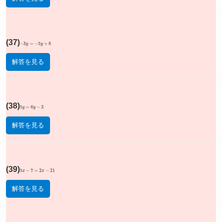
(37)
−
3
y
=
−
5
y
+
8
解答を見る
(38)
5
y
=
6
y
−
3
解答を見る
(39)
5
x
−
7
=
2
x
−
21
解答を見る