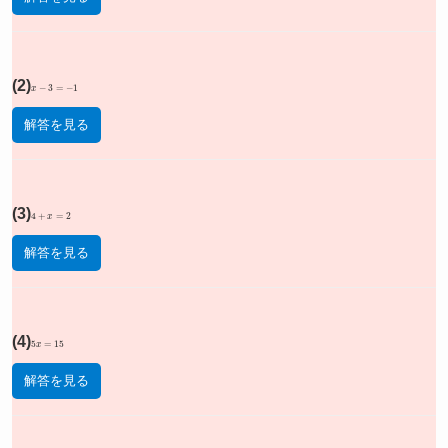
(2)
x
−
3
=
−
1
解答を見る
(3)
4
+
x
=
2
解答を見る
(4)
5
x
=
15
解答を見る