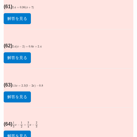
(61)
2.4
=
0.36
(
x
+
7
)
解答を見る
(62)
2.4
(
x
−
2
)
=
0.6
x
+
2.4
解答を見る
(63)
1.5
x
=
2.3
(
3
−
2
x
)
−
0.8
解答を見る
(64)
1
3
x
−
1
2
=
3
4
x
−
2
3
解答を見る