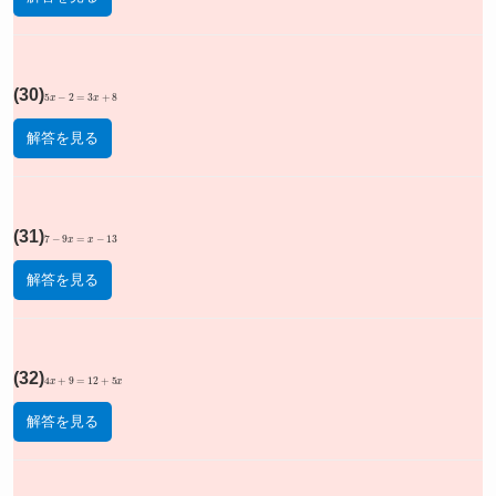
(30)
5
x
−
2
=
3
x
+
8
解答を見る
(31)
7
−
9
x
=
x
−
13
解答を見る
(32)
4
x
+
9
=
12
+
5
x
解答を見る