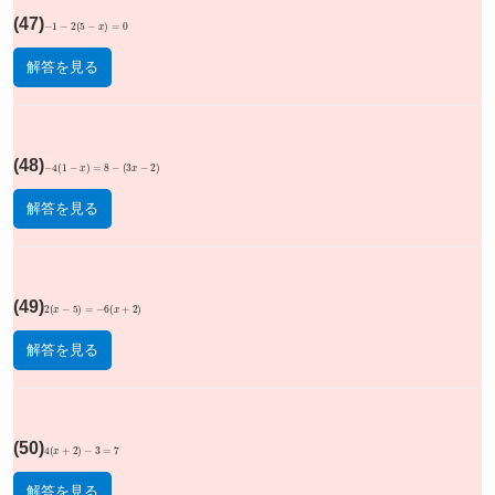
(47)
−
1
−
2
(
5
−
x
)
=
0
解答を見る
(48)
−
4
(
1
−
x
)
=
8
−
(
3
x
−
2
)
解答を見る
(49)
2
(
x
−
5
)
=
−
6
(
x
+
2
)
解答を見る
(50)
4
(
x
+
2
)
−
3
=
7
解答を見る