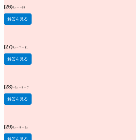
(26)
6
x
=
−
18
解答を見る
(27)
9
x
−
7
=
11
解答を見る
(28)
−
3
x
−
8
=
7
解答を見る
(29)
6
x
−
8
=
2
x
解答を見る