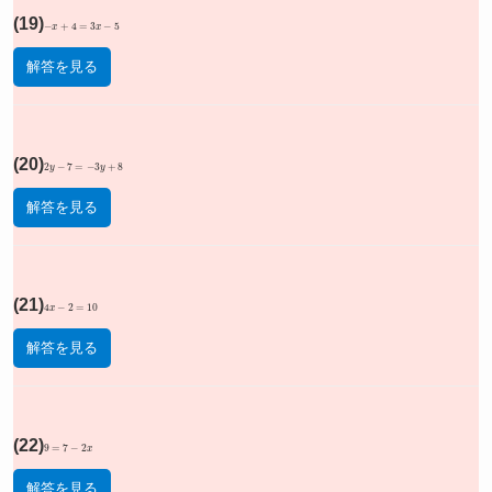
(19)
−
x
+
4
=
3
x
−
5
解答を見る
(20)
2
y
−
7
=
−
3
y
+
8
解答を見る
(21)
4
x
−
2
=
10
解答を見る
(22)
9
=
7
−
2
x
解答を見る