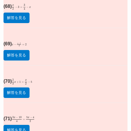
(68)
x
2
−
3
=
3
4
−
x
解答を見る
(69)
x
−
x
−
1
2
=
2
解答を見る
(70)
2
3
x
+
1
=
x
2
−
5
解答を見る
(71)
3
x
−
10
4
=
5
x
−
4
2
解答を見る