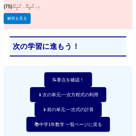
(75)
2
x
+
3
4
−
4
x
−
3
6
=
1
解答を見る
次の学習に進もう！
📝要点を確認！
📱次の単元:一次方程式の利用
📱前の単元:一次式の計算
📚中学1年数学 一覧ページに戻る