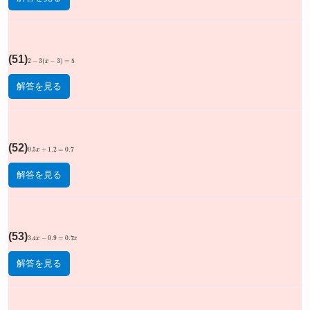
(51)
2
−
3
(
x
−
3
)
=
5
解答を見る
(52)
0.5
x
+
1.2
=
0.7
解答を見る
(53)
3.4
x
−
0.9
=
0.7
x
解答を見る