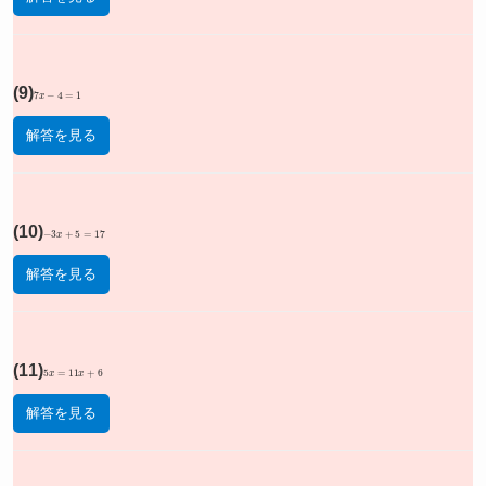
(9)
7
x
−
4
=
1
解答を見る
(10)
−
3
x
+
5
=
17
解答を見る
(11)
5
x
=
11
x
+
6
解答を見る