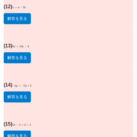
(12)
x
=
4
−
3
x
解答を見る
(13)
9
x
=
10
x
−
8
解答を見る
(14)
−
4
y
=
−
7
y
+
2
解答を見る
(15)
3
x
−
4
=
2
+
x
解答を見る