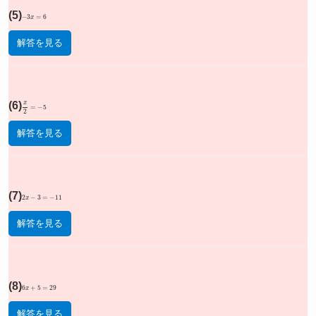
(5)
−
3
x
=
6
解答を見る
(6)
x
2
=
−
5
解答を見る
(7)
2
x
−
3
=
−
11
解答を見る
(8)
6
x
+
5
=
29
解答を見る