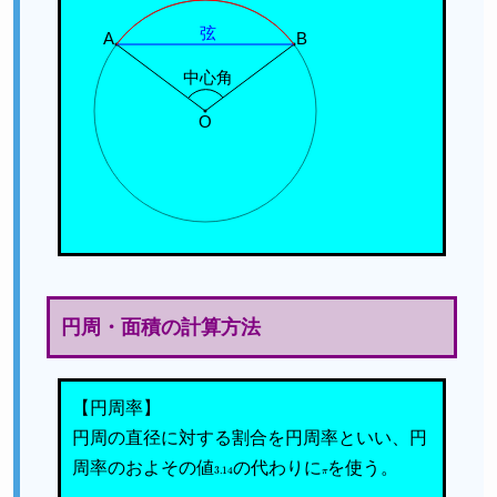
弦
A
B
中心角
O
円周・面積の計算方法
【円周率】
円周の直径に対する割合を円周率といい、円
周率のおよその値
3.14
の代わりに
π
を使う。