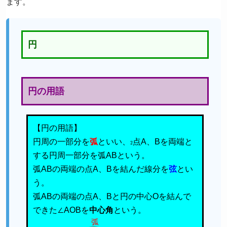
ます。
円
円の用語
【円の用語】
円周の一部分を
弧
といい、
2
点A、Bを両端と
する円周一部分を弧ABという。
弧ABの両端の点A、Bを結んだ線分を
弦
とい
う。
弧ABの両端の点A、Bと円の中心Oを結んで
できた∠AOBを
中心角
という。
弧