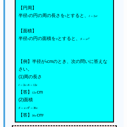
【円周】
半径
r
の円の周の長さを
ℓ
とすると、
ℓ
=
2
π
r
【面積】
半径
r
の円の面積を
S
とすると、
S
=
π
r
2
【例】半径が
6
cmのとき、次の問いに答えな
さい。
(1)周の長さ
ℓ
=
2
π
×
6
=
12
π
【答】
12
π
cm
(2)面積
S
=
π
×
6
2
=
36
π
【答】
36
π
cm
2