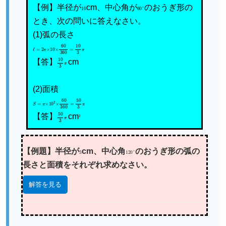
【例】半径が
10
cm、中心角が
60
°
のおうぎ形の
とき、次の問いに答えなさい。
(1)弧の長さ
ℓ
=
2
π
×
10
×
60
360
=
10
3
π
【答】
10
3
π
cm
(2)面積
S
=
π
×
10
2
×
60
360
=
50
3
π
【答】
50
3
π
cm
2
【例題】半径が
3
cm、中心角
120
°
のおうぎ形の弧の
長さと面積をそれぞれ求めなさい。
解答を見る