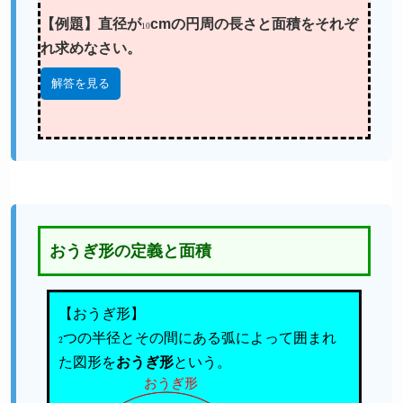
【例題】直径が
10
cmの円周の長さと面積をそれぞ
れ求めなさい。
解答を見る
おうぎ形の定義と面積
【おうぎ形】
2
つの半径とその間にある弧によって囲まれ
た図形を
おうぎ形
という。
おうぎ形