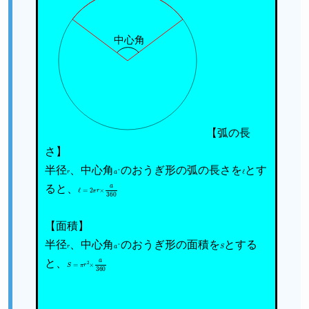
中心角
【弧の長
さ】
半径
r
、中心角
a
°
のおうぎ形の弧の長さを
ℓ
とす
ると、
ℓ
=
2
π
r
×
a
360
【面積】
半径
r
、中心角
a
°
のおうぎ形の面積を
S
とする
と、
S
=
π
r
2
×
a
360