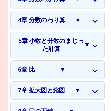
4章 分数のわり算
▼
5章 小数と分数のまじっ
▼
た計算
6章 比
▼
7章 拡大図と縮図
▼