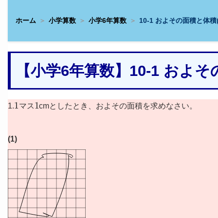
ホーム
小学算数
小学6年算数
10-1 およその面積と体積
【小学6年算数】10-1 およ
1
1
1.
マス
cmとしたとき、およその面積を求めなさい。
(1)