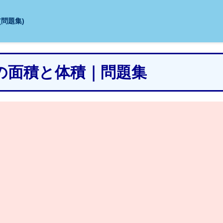
(問題集)
その面積と体積｜問題集