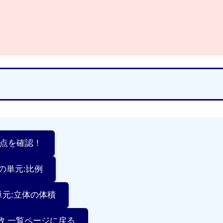
要点を確認！
次の単元:比例
単元:立体の体積
算数 一覧ページに戻る