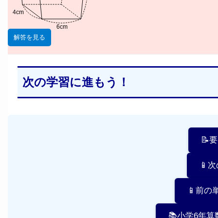
4cm
6cm
解答を見る
次の学習に進もう！
📝
📱
📱前の
📚小学6年