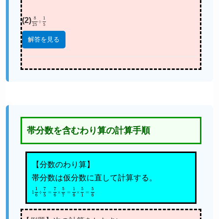
(2)
8
25
÷
1
5
解答を見る
帯分数を含むわり算の計算手順
【分数のわり算】
帯分数は仮分数に直して計算する。
1
1
6
÷
7
5
=
7
6
×
5
7
=
1
6
×
5
1
=
5
6