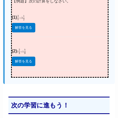
【例題】次の計算をしなさい。
(1)
3
5
÷
3
1
2
解答を見る
(2)
2
2
3
÷
1
5
9
解答を見る
次の学習に進もう！