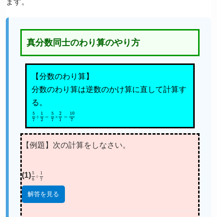
ます。
真分数同士のわり算のやり方
【分数のわり算】
分数のわり算は逆数のかけ算に直して計算す
る。
5
7
÷
1
2
=
5
7
×
2
1
=
10
7
【例題】次の計算をしなさい。
(1)
5
6
÷
1
7
解答を見る