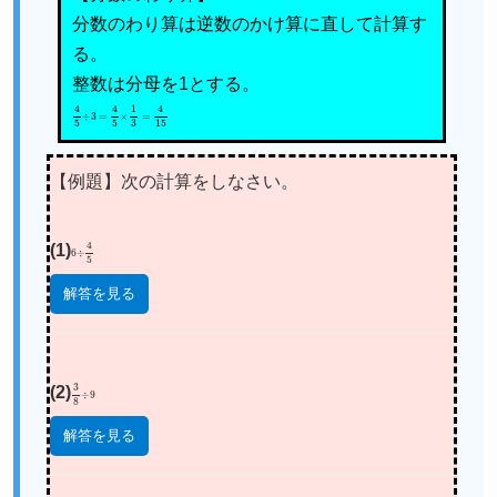
分数のわり算は逆数のかけ算に直して計算す
る。
整数は分母を1とする。
4
5
÷
3
=
4
5
×
1
3
=
4
15
【例題】次の計算をしなさい。
(1)
6
÷
4
5
解答を見る
(2)
3
8
÷
9
解答を見る