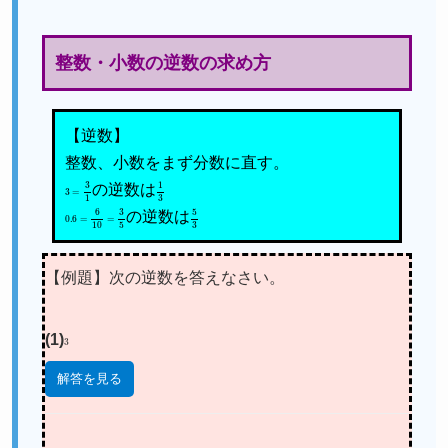
整数・小数の逆数の求め方
【逆数】
整数、小数をまず分数に直す。
3
=
3
1
の逆数は
1
3
0.6
=
6
10
=
3
5
の逆数は
5
3
【例題】次の逆数を答えなさい。
(1)
3
解答を見る