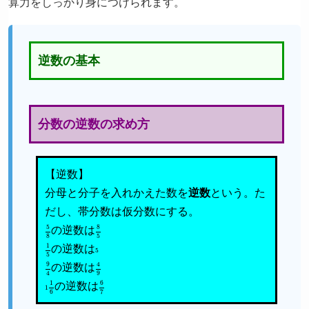
算力をしっかり身につけられます。
逆数の基本
分数の逆数の求め方
【逆数】
分母と分子を入れかえた数を
逆数
という。た
だし、帯分数は仮分数にする。
5
8
の逆数は
8
5
1
5
の逆数は
5
9
4
の逆数は
4
9
1
1
6
の逆数は
6
7