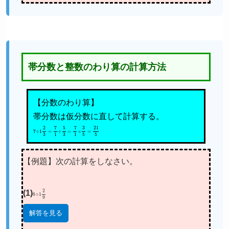
帯分数と整数のわり算の計算方法
【分数のわり算】
帯分数は仮分数に直して計算する。
7
÷
1
2
3
=
7
1
÷
5
3
=
7
1
×
3
5
=
21
5
【例題】次の計算をしなさい。
(1)
6
÷
1
2
9
解答を見る