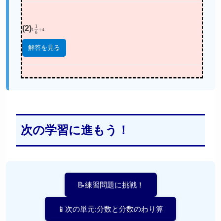
(2)
1
1
6
÷
4
解答を見る
次の学習に進もう！
📝練習問題に挑戦！
📱次の単元:分数と分数のわり算