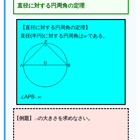
直径に対する円周角の定理
【直径に対する円周角の定理】
直径(半円)に対する円周角は
90
°
である。
P
O
A
B
∠APB
=
90
°
【例題】
∠
x
の大きさを求めなさい。