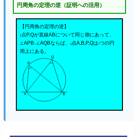
円周角の定理の逆（証明への活用）
【円周角の定理の逆】
2
点P,Qが直線ABについて同じ側にあって、
∠APB
=
∠AQBならば、
4
点A,B,P,Qは
1
つの円
周上にある。
Q
P
A
B