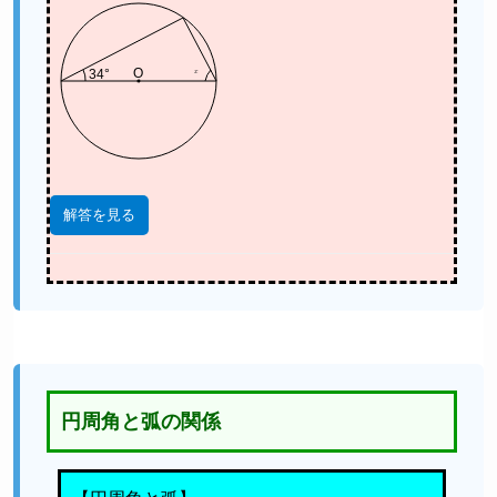
x
O
34°
解答を見る
円周角と弧の関係