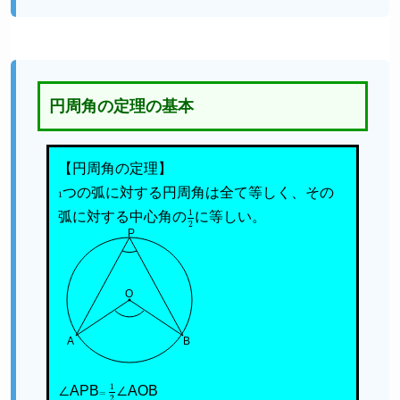
円周角の定理の基本
【円周角の定理】
1
つの弧に対する円周角は全て等しく、その
弧に対する中心角の
1
2
に等しい。
P
O
A
B
∠APB
=
1
2
∠AOB