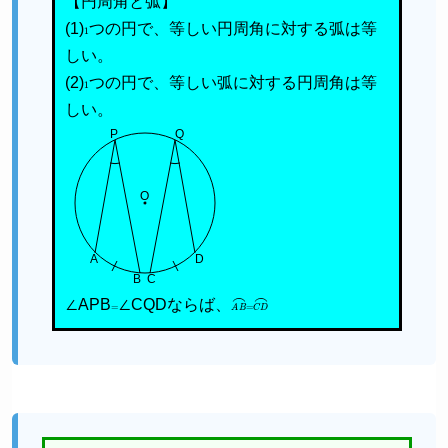
【円周角と弧】
(1)
1
つの円で、等しい円周角に対する弧は等
しい。
(2)
1
つの円で、等しい弧に対する円周角は等
しい。
P
Q
O
A
D
B
C
∠APB
=
∠CQDならば、
A
B
⌢
=
C
D
⌢