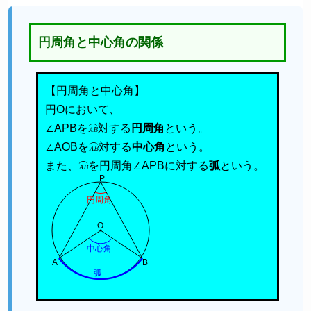
円周角と中心角の関係
【円周角と中心角】
円Oにおいて、
∠APBを
A
B
⌢
対する
円周角
という。
∠AOBを
A
B
⌢
対する
中心角
という。
また、
A
B
⌢
を円周角∠APBに対する
弧
という。
P
円周角
O
中心角
A
B
弧