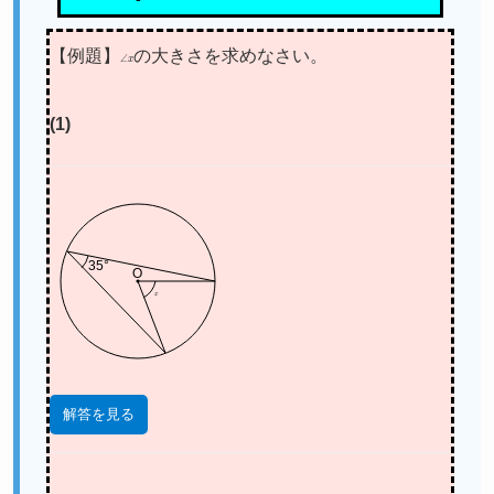
【例題】
∠
x
の大きさを求めなさい。
(1)
35°
O
x
解答を見る