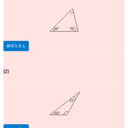
x
35°
70°
解答を見る
(2)
27°
x
42°