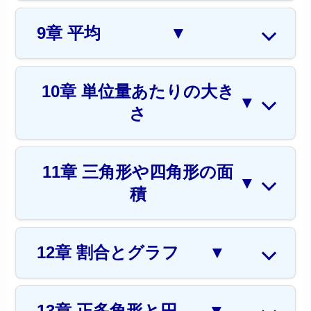
9章 平均
▼
10章 単位量あたりの大き
▼
さ
11章 三角形や四角形の面
▼
積
12章 割合とグラフ
▼
13章 正多角形と円
▼