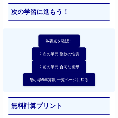
次の学習に進もう！
📝要点を確認！
📱次の単元:整数の性質
📱前の単元:合同な図形
📚小学5年算数 一覧ページに戻る
無料計算プリント