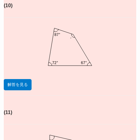
(10)
87°
x
72°
67°
解答を見る
(11)