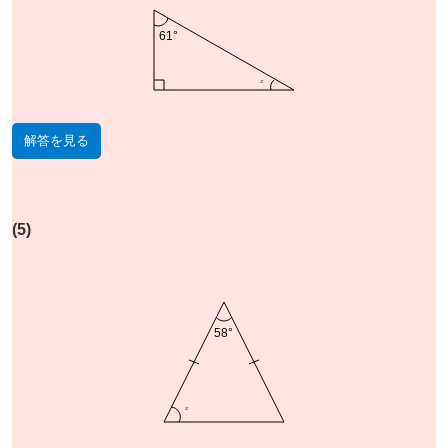
61°
x
解答を見る
(5)
58°
x