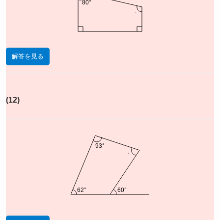
80°
x
解答を見る
(12)
93°
x
62°
60°