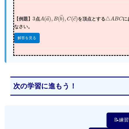
3
A
(
a
→
)
,
B
(
b
→
)
,
C
(
c
→
)
△
A
B
C
【例題】
点
を頂点とする
に
なさい。
解答を見る
次の学習に進もう！
📝練