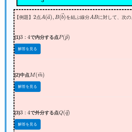
2
A
(
a
→
)
,
B
(
b
→
)
A
B
【例題】
点
を結ぶ線分
に対して、次の
3
:
4
P
(
p
→
)
(1)
で内分する点
解答を見る
M
(
m
→
)
(2)中点
解答を見る
3
:
4
Q
(
q
→
)
(3)
で外分する点
解答を見る