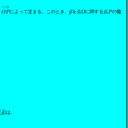
=
O
P
→
p
→
O
P
によって定まる。このとき、
を点
に関する点
の
位
+
n
m
−
n
(
g
→
)
は、