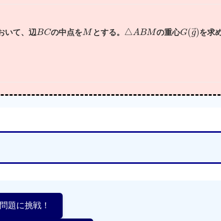
B
C
M
△
A
B
M
G
(
g
→
)
おいて、辺
の中点を
とする。
の重心
を求
習問題に挑戦！