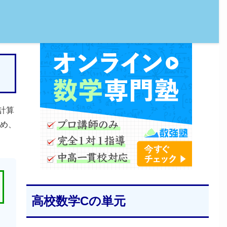
計算
め、
高校数学Cの単元