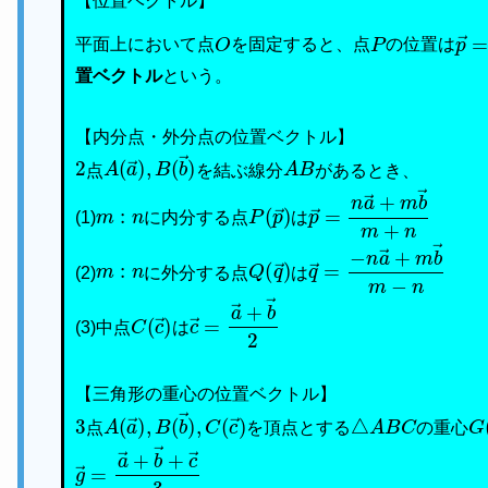
【位置ベクトル】
O
P
p
→
平面上において点
を固定すると、点
の位置は
置ベクトル
という。
【内分点・外分点の位置ベクトル】
2
A
(
a
→
)
,
B
(
b
→
)
A
B
点
を結ぶ線分
があるとき、
m
:
n
P
(
p
→
)
p
→
=
n
a
→
+
m
b
→
m
(1)
に内分する点
は
m
:
n
Q
(
q
→
)
q
→
=
−
n
a
→
+
m
b
→
(2)
に外分する点
は
C
(
c
→
)
c
→
=
a
→
+
b
→
2
(3)中点
は
【三角形の重心の位置ベクトル】
3
A
(
a
→
)
,
B
(
b
→
)
,
C
(
c
→
)
△
A
B
C
G
点
を頂点とする
の重心
g
→
=
a
→
+
b
→
+
c
→
3