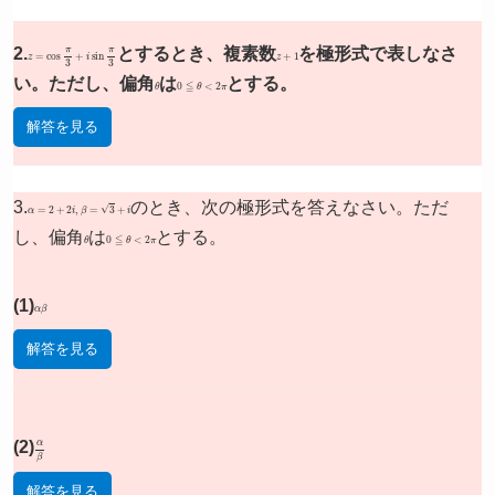
2.
z
=
cos
π
3
+
i
sin
π
3
とするとき、複素数
z
+
1
を極形式で表しなさ
い。ただし、偏角
θ
は
0
≦
θ
<
2
π
とする。
解答を見る
3.
α
=
2
+
2
i
,
β
=
3
+
i
のとき、次の極形式を答えなさい。ただ
し、偏角
θ
は
0
≦
θ
<
2
π
とする。
(1)
α
β
解答を見る
(2)
α
β
解答を見る