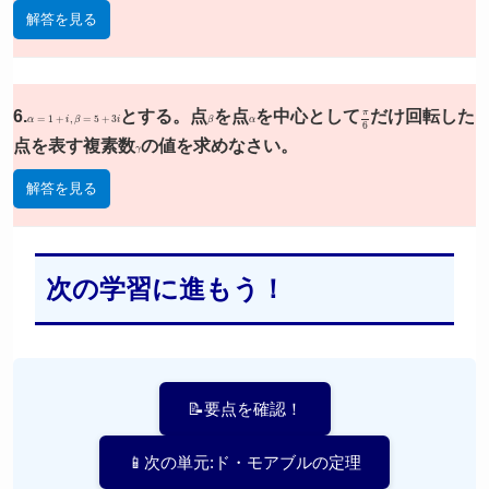
解答を見る
6.
α
=
1
+
i
,
β
=
5
+
3
i
とする。点
β
を点
α
を中心として
π
6
だけ回転した
点を表す複素数
γ
の値を求めなさい。
解答を見る
次の学習に進もう！
📝要点を確認！
📱次の単元:ド・モアブルの定理