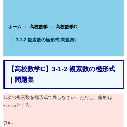
ホーム
高校数学
高校数学C
3-1-2 複素数の極形式(問題集)
【高校数学C】3-1-2 複素数の極形式
｜問題集
1.次の複素数を極形式で表しなさい。ただし、偏角
θ
は
0
≦
θ
<
2
π
とする。
(1)
1
−
i