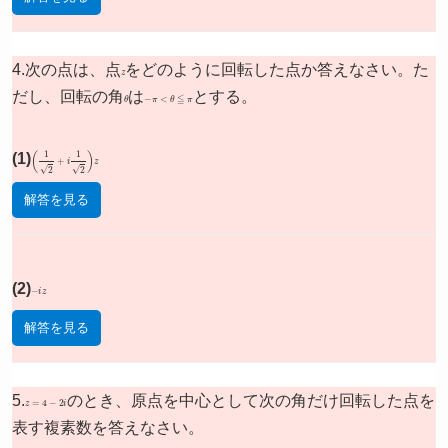
4.次の点は、点
z
をどのように回転した点か答えなさい。た
だし、回転の角
θ
は
−
π
<
θ
≦
π
とする。
(1)
(
1
2
+
i
1
2
)
z
解答を見る
(2)
−
i
z
解答を見る
5.
z
=
4
−
2
i
のとき、原点を中心として次の角だけ回転した点を
表す複素数を答えなさい。