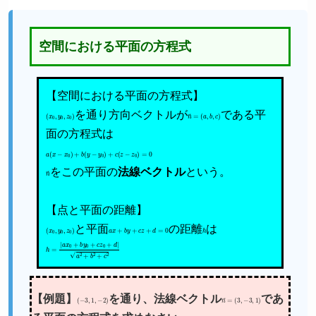
空間における平面の方程式
【空間における平面の方程式】
(
x
0
,
y
0
,
z
0
を通り方向ベクトルが
)
n
(
a
→
,
b
=
,
c
)
である平
面の方程式は
a
(
x
−
x
0
)
+
b
(
y
−
y
0
)
+
c
(
z
−
z
0
)
=
0
n
をこの平面の
→
法線ベクトル
という。
【点と平面の距離】
(
x
0
,
y
0
,
z
0
と平面
)
a
x
+
b
y
+
c
z
+
d
=
0
の距離
h
は
h
=
|
a
x
0
+
b
y
0
+
c
z
0
+
d
|
a
2
+
b
2
+
c
2
【例題】
(
−
3
,
1
,
−
2
)
を通り、法線ベクトル
n
(
3
→
,
−
=
3
,
1
)
であ