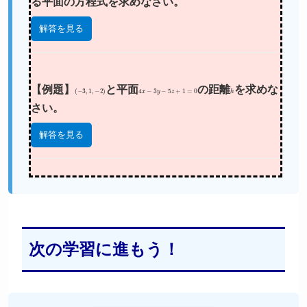
る平面の方程式を求めなさい。
解答を見る
【例題】
(
−
3
,
1
,
−
2
)
と平面
4
x
−
3
y
−
5
z
+
1
=
0
の距離
h
を求めな
さい。
解答を見る
次の学習に進もう！