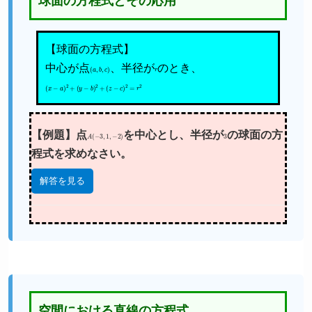
球面の方程式とその応用
【球面の方程式】
中心が点
(
a
,
b
,
c
)
、半径が
r
のとき、
(
x
−
a
)
2
+
(
y
−
b
)
2
+
(
z
−
c
)
2
=
r
2
【例題】点
A
(
−
3
,
1
,
−
2
)
を中心とし、半径が
3
の球面の方
程式を求めなさい。
解答を見る
空間における直線の方程式