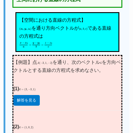
【空間における直線の方程式】
(
x
0
,
y
0
,
z
0
を通り方向ベクトルが
)
(
a
,
b
,
c
)
である直線
の方程式は
x
−
x
0
a
=
y
−
y
0
b
=
z
−
z
0
c
【例題】点
A
(
−
3
,
1
,
−
2
)
を通り、次のベクトル
u
を方向ベ
→
クトルとする直線の方程式を求めなさい。
(1)
u
(
3
→
,
−
=
3
,
1
)
解答を見る
(2)
u
(
1
→
,
0
=
,
2
)