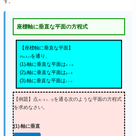
す。
座標軸に垂直な平面の方程式
【座標軸に垂直な平面】
P
(
a
,
b
,
c
)
を通り、
(1)
x
軸に垂直な平面は
x
=
a
(2)
y
軸に垂直な平面は
y
=
b
(3)
z
軸に垂直な平面は
z
=
c
【例題】点
A
(
−
3
,
1
,
−
2
)
を通る次のような平面の方程式
を求めなさい。
(1)
z
軸に垂直