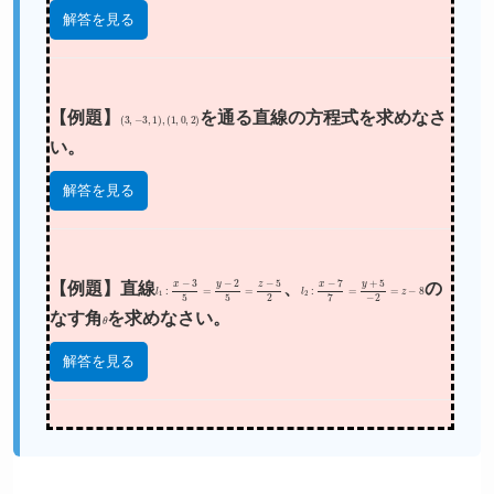
解答を見る
【例題】
(
3
,
−
3
,
1
)
,
(
1
,
0
,
2
)
を通る直線の方程式を求めなさ
い。
解答を見る
【例題】直線
l
1
:
x
−
3
5
=
y
−
2
5
=
z
−
5
2
、
l
2
:
x
−
7
7
=
y
+
5
−
2
=
z
−
8
の
なす角
θ
を求めなさい。
解答を見る