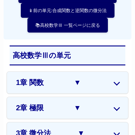
📱前の単元:合成関数と逆関数の微分法
📚高校数学Ⅲ 一覧ページに戻る
高校数学Ⅲの単元
1章 関数
▼
2章 極限
▼
3章 微分法
▼