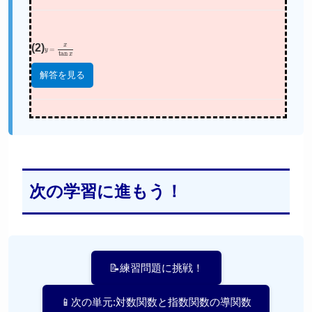
(2)
y
=
x
tan
x
解答を見る
次の学習に進もう！
📝練習問題に挑戦！
📱次の単元:対数関数と指数関数の導関数