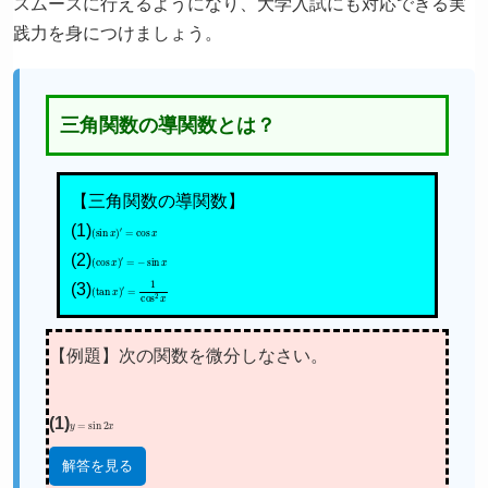
スムーズに行えるようになり、大学入試にも対応できる実
践力を身につけましょう。
三角関数の導関数とは？
【三角関数の導関数】
(1)
(
sin
x
)
′
=
cos
x
(2)
(
cos
x
)
′
=
−
sin
x
(3)
(
tan
x
)
′
=
1
cos
2
x
【例題】次の関数を微分しなさい。
(1)
y
=
sin
2
x
解答を見る