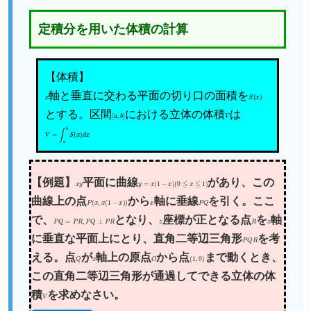
定積分を用いた体積の計算
【体積】
x
軸と垂直に交わる平面の切り口の面積を
S
(
x
)
とする。区間
[
a
,
b
]
における立体の体積
V
は
V
=
∫
a
b
S
(
x
)
d
x
【例題】
x
y
平面に曲線
y
=
x
(
1
−
x
)
(
0
≦
x
≦
1
)
があり、この
曲線上の点
P
(
x
,
x
(
1
−
x
)
)
から
x
軸に垂線
P
Q
を引く。ここ
で、
P
Q
=
P
R
,
P
Q
⊥
P
R
となり、
z
座標が正となる点
R
を
x
軸
に垂直な平面上にとり、直角二等辺三角形
P
Q
R
を考
える。点
Q
が
x
軸上の原点
O
から点
(
1
,
0
)
まで動くとき、
この直角二等辺三角形が通過してできる立体の体
積
V
を求めなさい。