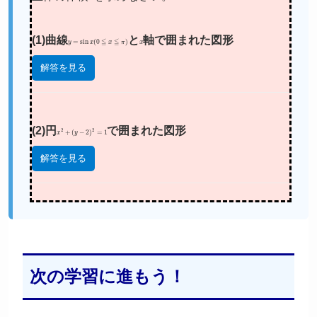
(1)曲線
y
=
sin
x
(
0
≦
x
≦
π
)
と
x
軸で囲まれた図形
解答を見る
(2)円
x
2
+
(
y
−
2
)
2
=
1
で囲まれた図形
解答を見る
次の学習に進もう！