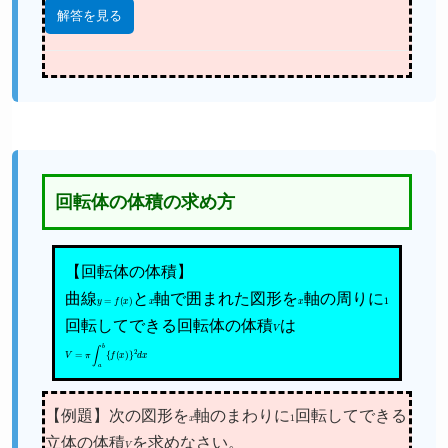
解答を見る
回転体の体積の求め方
【回転体の体積】
曲線
y
=
f
(
x
)
と
x
軸で囲まれた図形を
x
軸の周りに
1
回転してできる回転体の体積
V
は
V
=
π
∫
a
b
{
f
(
x
)
}
2
d
x
【例題】次の図形を
x
軸のまわりに
1
回転してできる
立体の体積
V
を求めなさい。