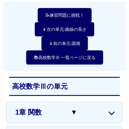
📝練習問題に挑戦！
📱次の単元:曲線の長さ
📱前の単元:面積
📚高校数学Ⅲ 一覧ページに戻る
高校数学Ⅲの単元
1章 関数
▼