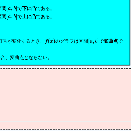
[
a
,
b
]
区間
で
下に凸
である。
[
a
,
b
]
区間
で
上に凸
である。
f
(
x
)
[
a
,
b
]
符号が変化するとき、
のグラフは区間
で
変曲点
で
場合、変曲点とならない。