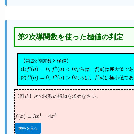
第2次導関数を使った極値の判定
【第2次導関数と極値】
f
′
(
a
)
=
0
,
f
″
(
a
)
<
0
f
(
a
)
(1)
ならば、
は極大値であ
f
′
(
a
)
=
0
,
f
″
(
a
)
>
0
f
(
a
)
(2)
ならば、
は極小値であ
【例題】次の関数の極値を求めなさい。
f
(
x
)
=
3
x
4
−
4
x
3
解答を見る