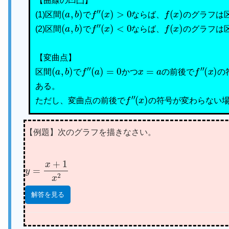
【曲線の凹凸】
(
a
,
b
)
f
″
(
x
)
>
0
f
(
x
)
(1)区間
で
ならば、
のグラフは
(
a
,
b
)
f
″
(
x
)
<
0
f
(
x
)
(2)区間
で
ならば、
のグラフは
【変曲点】
(
a
,
b
)
f
″
(
a
)
=
0
x
=
a
f
″
(
x
)
区間
で
かつ
の前後で
の
ある。
f
″
(
x
)
ただし、変曲点の前後で
の符号が変わらない
【例題】次のグラフを描きなさい。
y
=
x
+
1
x
2
解答を見る