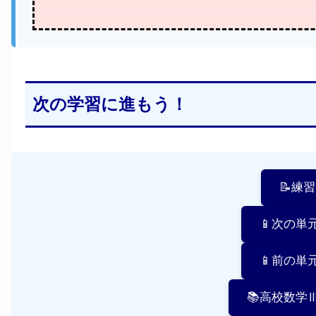
次の学習に進もう！
📝練
📱次の単
📱前の単
📚高校数学