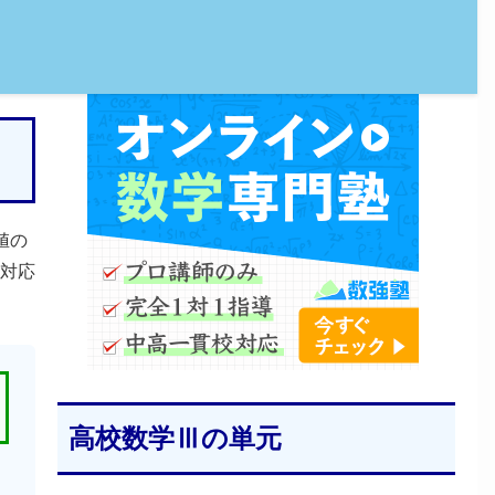
値の
対応
高校数学Ⅲの単元