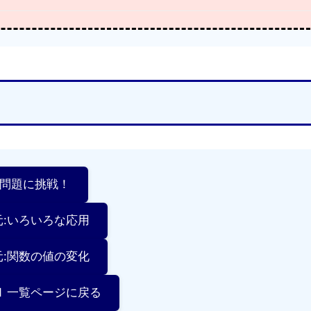
習問題に挑戦！
元:いろいろな応用
元:関数の値の変化
Ⅲ 一覧ページに戻る