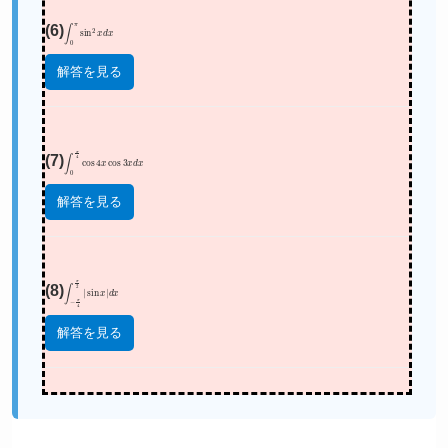
(6)
∫
0
π
sin
2
x
d
x
解答を見る
(7)
∫
0
π
4
cos
4
x
cos
3
x
d
x
解答を見る
(8)
∫
−
π
4
π
2
|
sin
x
|
d
x
解答を見る