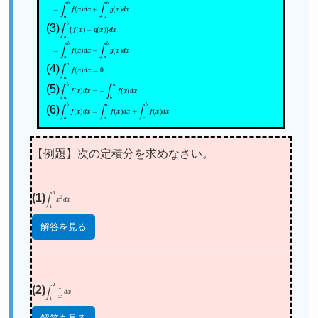
=
∫
a
b
f
(
x
)
d
x
+
∫
a
b
g
(
x
)
d
x
(3)
∫
a
b
{
f
(
x
)
−
g
(
x
)
}
d
x
=
∫
a
b
f
(
x
)
d
x
−
∫
a
b
g
(
x
)
d
x
(4)
∫
a
a
f
(
x
)
d
x
=
0
(5)
∫
a
b
f
(
x
)
d
x
=
−
∫
b
a
f
(
x
)
d
x
(6)
∫
a
b
f
(
x
)
d
x
=
∫
a
c
f
(
x
)
d
x
+
∫
c
b
f
(
x
)
d
x
【例題】次の定積分を求めなさい。
(1)
∫
1
3
x
2
d
x
解答を見る
(2)
∫
1
2
1
x
d
x