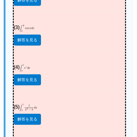
解答を見る
(3)
∫
0
π
2
cos
x
d
x
解答を見る
(4)
∫
0
2
e
x
d
x
解答を見る
(5)
∫
3
7
1
x
2
−
4
d
x
解答を見る