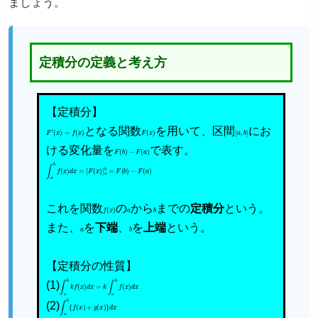
ましょう。
定積分の定義と考え方
【定積分】
F
′
(
x
)
=
f
(
x
)
となる関数
F
(
x
)
を用いて、区間
[
a
,
b
]
にお
ける変化量を
F
(
b
)
−
F
(
a
)
で表す。
∫
a
b
f
(
x
)
d
x
=
[
F
(
x
)
]
a
b
=
F
(
b
)
−
F
(
a
)
これを関数
f
(
x
)
の
a
から
b
までの
定積分
という。
また、
a
を
下端
、
b
を
上端
という。
【定積分の性質】
(1)
∫
a
b
k
f
(
x
)
d
x
=
k
∫
a
b
f
(
x
)
d
x
(2)
∫
a
b
{
f
(
x
)
+
g
(
x
)
}
d
x