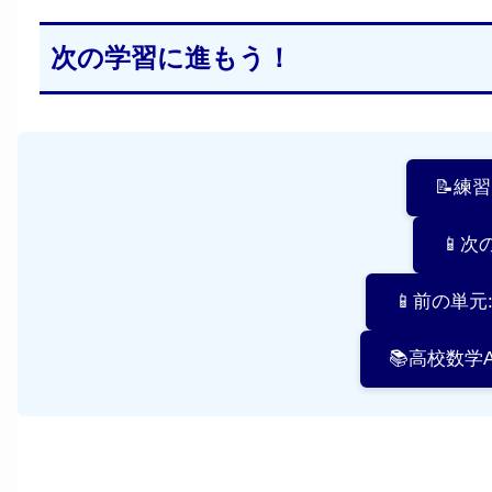
次の学習に進もう！
📝練
📱次
📱前の単
📚高校数学