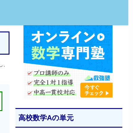
し、
高校数学Aの単元