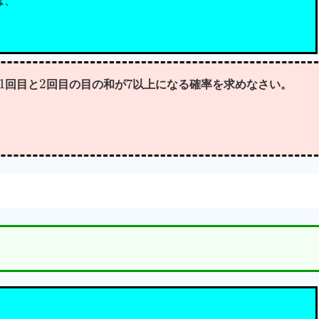
は、
1
2
7
回目と
回目の目の和が
以上になる確率を求めなさい。