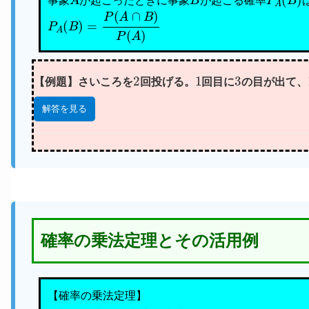
事象
が起こったときに事象
が起こる確率
P
A
(
B
)
=
P
(
A
∩
B
)
P
(
A
)
2
1
3
【例題】さいころを
回投げる。
回目に
の目が出て、
解答を見る
確率の乗法定理とその活用例
【確率の乗法定理】
P
(
A
∩
B
)
=
P
(
A
)
P
A
(
B
)