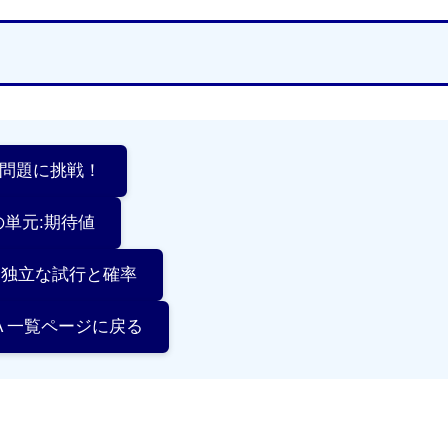
習問題に挑戦！
の単元:期待値
元:独立な試行と確率
A 一覧ページに戻る