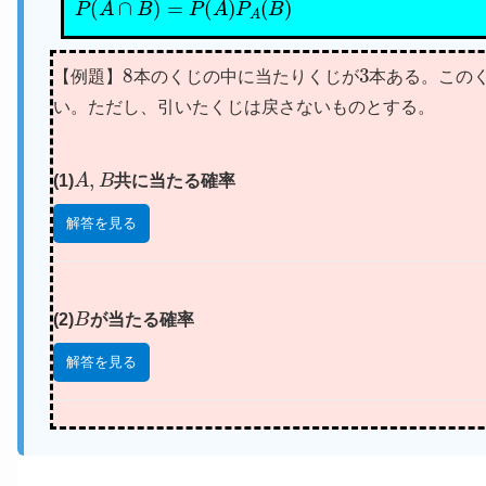
8
3
【例題】
本のくじの中に当たりくじが
本ある。この
い。ただし、引いたくじは戻さないものとする。
A
,
B
(1)
共に当たる確率
解答を見る
B
(2)
が当たる確率
解答を見る