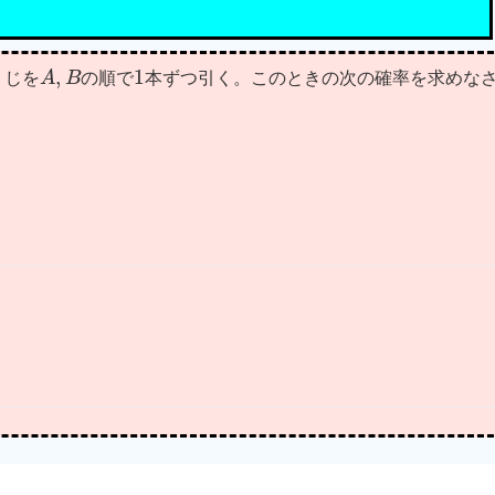
A
,
B
1
くじを
の順で
本ずつ引く。このときの次の確率を求めな