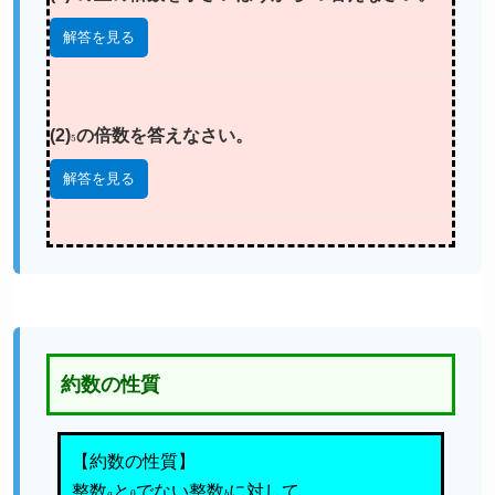
解答を見る
(2)
5
の倍数を答えなさい。
解答を見る
約数の性質
【約数の性質】
整数
a
と
0
でない整数
b
に対して、