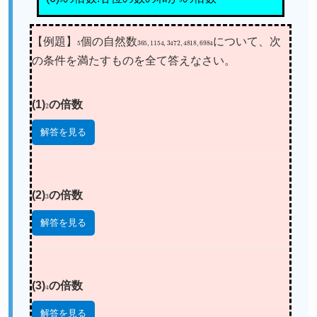
【例題】
5
個の自然数
365
,
1154
,
3472
,
4818
,
6984
について、次
の条件を満たすものを全て答えなさい。
(1)
2
の倍数
解答を見る
(2)
3
の倍数
解答を見る
(3)
4
の倍数
解答を見る