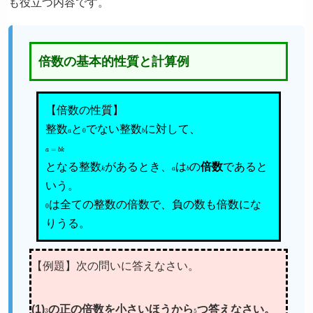
も役立つ内容です。
倍数の基本的性質と計算例
【倍数の性質】
整数
a
と
0
でない整数
b
に対して、
a
=
b
k
となる整数
k
があるとき、
a
は
b
の
倍数
であると
いう。
0
は全ての整数の倍数で、負の数も倍数にな
りうる。
【例題】次の問いに答えなさい。
(1)
3
の正の倍数を小さいほうから
5
つ答えなさい。