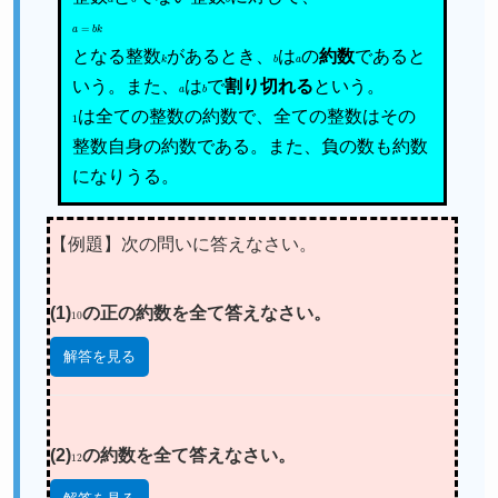
a
=
b
k
となる整数
k
があるとき、
b
は
a
の
約数
であると
いう。また、
a
は
b
で
割り切れる
という。
1
は全ての整数の約数で、全ての整数はその
整数自身の約数である。また、負の数も約数
になりうる。
【例題】次の問いに答えなさい。
(1)
10
の正の約数を全て答えなさい。
解答を見る
(2)
12
の約数を全て答えなさい。