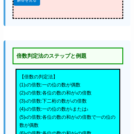
解答を見る
倍数判定法のステップと例題
【倍数の判定法】
(1)
2
の倍数:一の位の数が偶数
(2)
3
の倍数:各位の数の和が
3
の倍数
(3)
4
の倍数:下二桁の数が
4
の倍数
(4)
5
の倍数:一の位の数が
0
または
5
(5)
6
の倍数:各位の数の和が
3
の倍数で一の位の
数が偶数
(6)
9
の倍数:各位の数の和が
9
の倍数