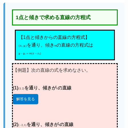
1点と傾きで求める直線の方程式
【1点と傾きからの直線の方程式】
(
x
1
,
y
1
)
を通り、傾き
m
の直線の方程式は
y
−
y
1
=
m
(
x
−
x
1
)
【例題】次の直線の式を求めなさい。
(1)
(
3
,
2
)
を通り、傾きが
5
の直線
解答を見る
(2)
(
−
2
,
5
)
を通り、傾きが
3
の直線