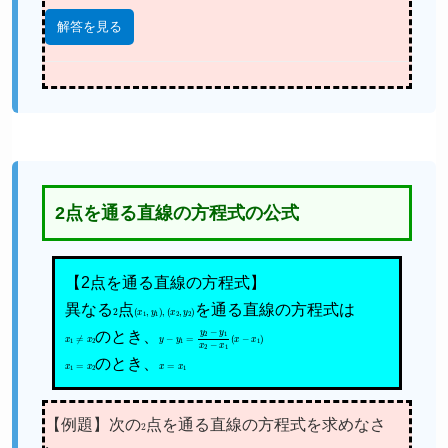
解答を見る
2点を通る直線の方程式の公式
【2点を通る直線の方程式】
異なる
2
点
(
(
x
x
1
2
,
,
y
y
1
2
)
)
,
を通る直線の方程式は
x
1
≠
x
2
のとき、
y
−
y
1
=
y
2
−
y
1
x
2
−
x
1
(
x
−
x
1
)
x
1
=
x
2
のとき、
x
=
x
1
【例題】次の
2
点を通る直線の方程式を求めなさ