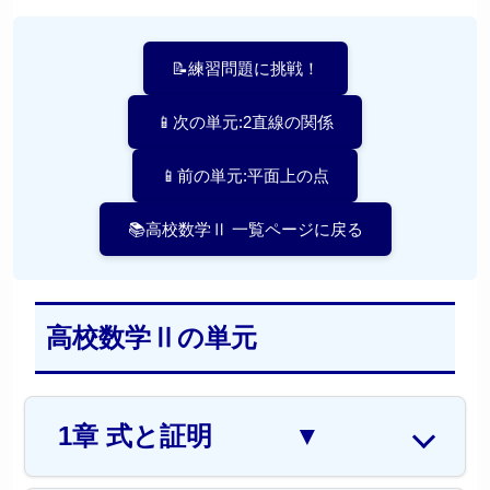
📝練習問題に挑戦！
📱次の単元:2直線の関係
📱前の単元:平面上の点
📚高校数学Ⅱ 一覧ページに戻る
高校数学Ⅱの単元
1章 式と証明
▼