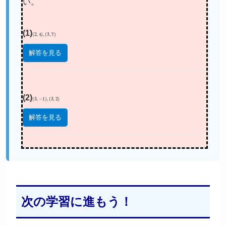
い。
(1)
(
2
,
4
)
,
(
3
,
7
)
解答を見る
(2)
(
3
,
−
1
)
,
(
3
,
2
)
解答を見る
次の学習に進もう！