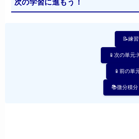
次の学習に進もう！
📝練
📱次の単元
📱前の単
📚微分積