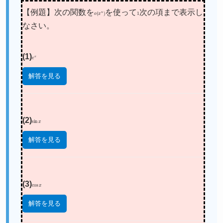
【例題】次の関数を
o
(
x
n
)
を使って
1
次の項まで表示し
なさい。
(1)
e
x
解答を見る
(2)
sin
x
解答を見る
(3)
cos
x
解答を見る