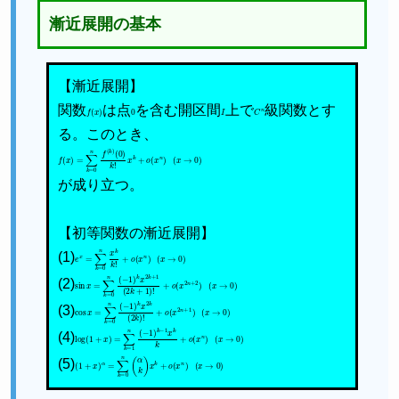
漸近展開の基本
【漸近展開】
関数
f
(
x
)
は点
0
を含む開区間
I
上で
C
n
級関数とす
る。このとき、
f
(
x
)
=
∑
k
=
0
n
f
(
k
)
(
0
)
k
!
x
k
+
o
(
x
n
)
(
x
→
0
)
が成り立つ。
【初等関数の漸近展開】
(1)
e
x
=
∑
k
=
0
n
x
k
k
!
+
o
(
x
n
)
(
x
→
0
)
(2)
sin
x
=
∑
k
=
0
n
(
−
1
)
k
x
2
k
+
1
(
2
k
+
1
)
!
+
o
(
x
2
n
+
2
)
(
x
→
0
)
(3)
cos
x
=
∑
k
=
0
n
(
−
1
)
k
x
2
k
(
2
k
)
!
+
o
(
x
2
n
+
1
)
(
x
→
0
)
(4)
log
(
1
+
x
)
=
∑
k
=
1
n
(
−
1
)
k
−
1
x
k
k
+
o
(
x
n
)
(
x
→
0
)
(5)
(
1
+
x
)
α
=
∑
k
=
0
n
(
α
k
)
x
k
+
o
(
x
n
)
(
x
→
0
)