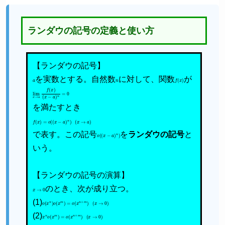
ランダウの記号の定義と使い方
【ランダウの記号】
a
を実数とする。自然数
n
に対して、関数
f
(
x
)
が
lim
(
x
−
x
a
→
)
n
a
=
f
0
(
x
)
を満たすとき
f
(
x
)
=
o
(
(
x
−
a
)
n
)
(
x
→
a
)
で表す。この記号
o
(
(
x
−
a
)
n
)
を
ランダウの記号
と
いう。
【ランダウの記号の演算】
x
→
0
のとき、次が成り立つ。
(1)
o
(
x
n
)
o
(
x
m
)
=
o
(
x
n
+
m
)
(
x
→
0
)
(2)
x
n
o
(
x
m
)
=
o
(
x
n
+
m
)
(
x
→
0
)