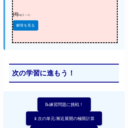
(4)
log
(
1
+
x
)
解答を見る
次の学習に進もう！
📝練習問題に挑戦！
📱次の単元:漸近展開の極限計算