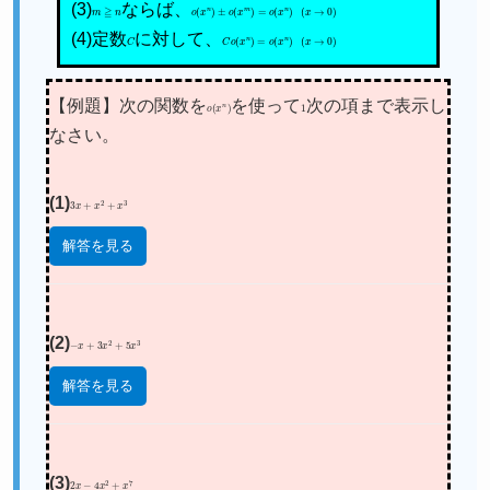
(3)
m
≧
n
ならば、
o
(
x
n
)
±
o
(
x
m
)
=
o
(
x
n
)
(
x
→
0
)
(4)定数
C
に対して、
C
o
(
x
n
)
=
o
(
x
n
)
(
x
→
0
)
【例題】次の関数を
o
(
x
n
)
を使って
1
次の項まで表示し
なさい。
(1)
3
x
+
x
2
+
x
3
解答を見る
(2)
−
x
+
3
x
2
+
5
x
3
解答を見る
(3)
2
x
−
4
x
2
+
x
7