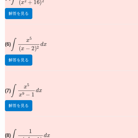
解答を見る
∫
x
5
(
x
−
2
)
2
d
x
(6)
解答を見る
∫
x
5
x
9
−
1
d
x
(7)
解答を見る
∫
1
x
(
x
4
+
1
)
d
x
(8)