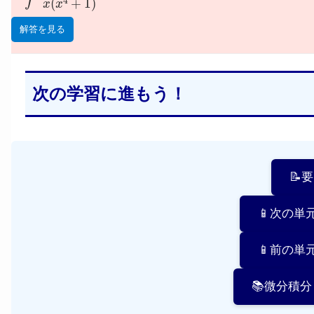
解答を見る
次の学習に進もう！
📝
📱次の単
📱前の単
📚微分積