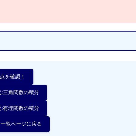
要点を確認！
元:三角関数の積分
元:有理関数の積分
分 一覧ページに戻る