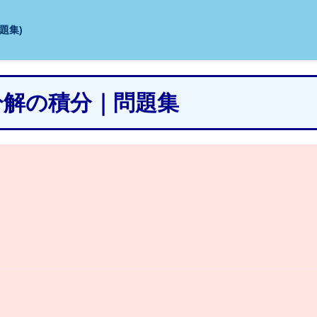
題集)
数分解の積分｜問題集