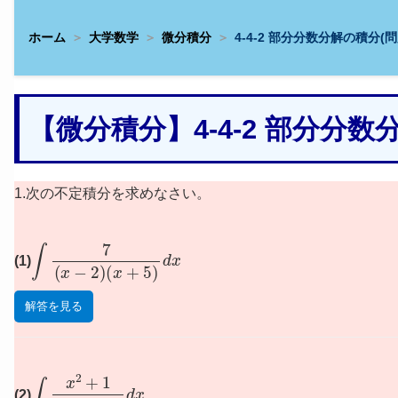
ホーム
大学数学
微分積分
4-4-2 部分分数分解の積分(問
【微分積分】4-4-2 部分分
1.次の不定積分を求めなさい。
∫
7
(
x
−
2
)
(
x
+
5
)
d
x
(1)
解答を見る
∫
x
2
+
1
x
(
x
2
−
1
)
d
x
(2)