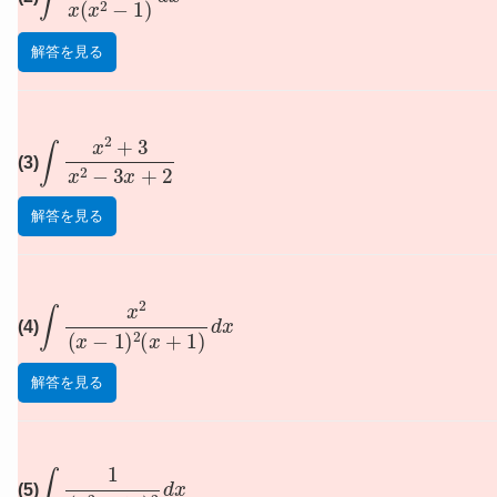
解答を見る
∫
x
2
+
3
x
2
−
3
x
+
2
(3)
解答を見る
∫
x
2
(
x
−
1
)
2
(
x
+
1
)
d
x
(4)
解答を見る
∫
1
(
x
2
+
16
)
2
d
x
(5)