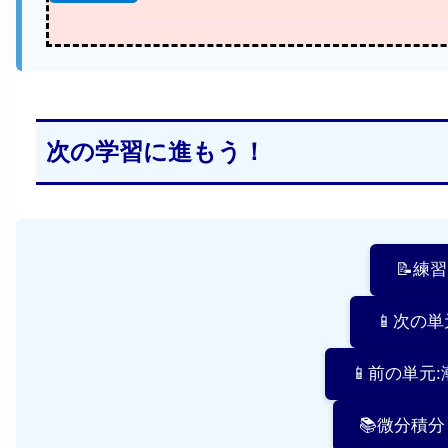
次の学習に進もう！
📝練
📱次の
📱前の単元
📚微分積