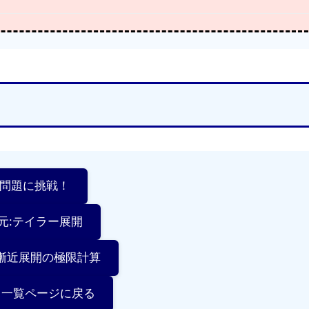
習問題に挑戦！
単元:テイラー展開
:漸近展開の極限計算
分 一覧ページに戻る