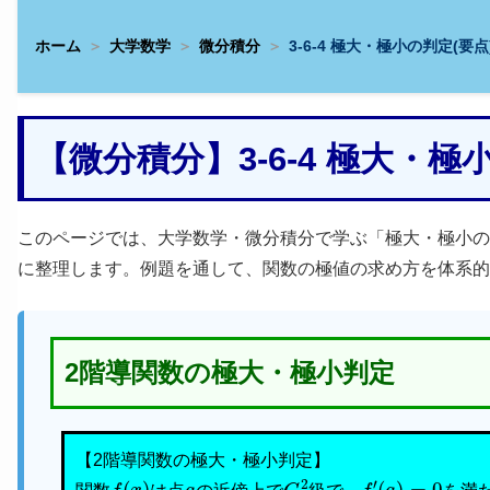
ホーム
大学数学
微分積分
3-6-4 極大・極小の判定(要点
【微分積分】3-6-4 極大・
このページでは、大学数学・微分積分で学ぶ「極大・極小の
に整理します。例題を通して、関数の極値の求め方を体系的
2階導関数の極大・極小判定
【2階導関数の極大・極小判定】
f
(
x
)
a
C
2
f
′
(
a
)
=
0