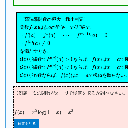
【高階導関数の極大・極小判定】
f
(
x
)
a
C
n
関数
は点
の近傍上で
級で、
f
′
(
a
)
=
f
″
(
a
)
=
⋯
=
f
(
n
−
1
)
(
a
)
=
0
・
f
(
n
)
(
a
)
≠
0
・
を満たすとき、
n
F
(
n
)
(
a
)
>
0
f
(
x
)
x
=
a
(1)
が偶数で
ならば、
は
で
n
F
(
n
)
(
a
)
<
0
f
(
x
)
x
=
a
(2)
が偶数で
ならば、
は
で
n
f
(
x
)
x
=
a
(3)
が奇数ならば、
は
で極値を取らない
x
=
0
【例題】次の関数が
で極値を取るか調べなさい。
f
(
x
)
=
x
2
log
(
1
+
x
)
−
x
3
解答を見る