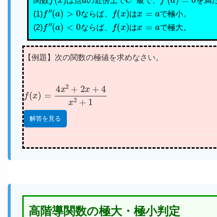
関数
は点
の近傍上で
級で、
を満
f
″
(
a
)
>
0
f
(
x
)
x
=
a
(1)
ならば、
は
で極小。
f
″
(
a
)
<
0
f
(
x
)
x
=
a
(2)
ならば、
は
で極大。
【例題】次の関数の極値を求めなさい。
f
(
x
)
=
4
x
2
+
2
x
+
4
x
2
+
1
解答を見る
高階導関数の極大・極小判定