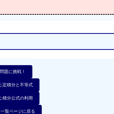
習問題に挑戦！
元:定積分と不等式
元:積分公式の利用
分 一覧ページに戻る