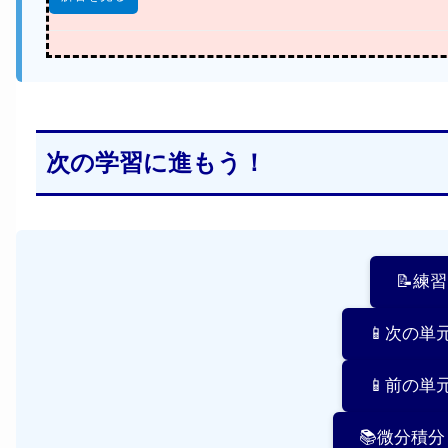
次の学習に進もう！
📝練
📱次の単
📱前の単
📚微分積