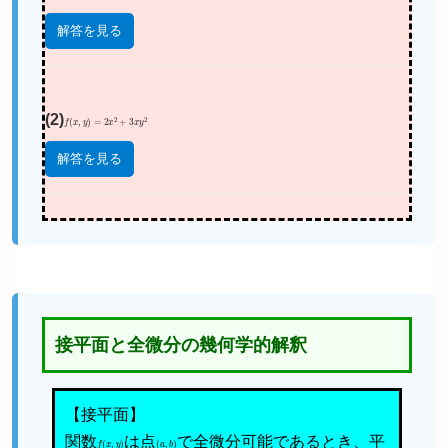
解答を見る
(2)
f
(
x
,
y
)
=
2
x
2
+
3
x
y
2
解答を見る
接平面と全微分の幾何学的解釈
【接平面】
関数
f
(
x
,
y
)
は点
(
a
,
b
)
で全微分可能であるとき、平