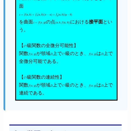
面
z
=
f
(
a
,
b
)
+
f
x
(
a
,
b
)
(
x
−
a
)
+
f
y
(
a
,
b
)
(
y
−
b
)
を曲面
z
=
f
(
x
,
y
)
の点
(
a
,
b
,
f
(
a
,
b
)
)
における
接平面
とい
う。
【
C
1
級関数の全微分可能性】
関数
f
(
x
,
y
)
が領域
D
上で
C
1
級のとき、
f
(
x
,
y
)
は
D
上で
全微分可能である。
【
C
1
級関数の連続性】
関数
f
(
x
,
y
)
が領域
D
上で
C
1
級のとき、
f
(
x
,
y
)
は
D
上で
連続である。