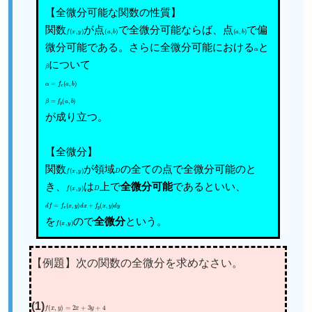
【全微分可能な関数の性質】
関数
が点
で全微分可能ならば、点
で偏
f
(
x
,
y
)
(
a
,
b
)
(
a
,
b
)
微分可能である。さらに全微分可能における
と
α
について
β
α
=
f
x
(
a
,
b
)
β
=
f
y
(
a
,
b
)
が成り立つ。
【全微分】
関数
が領域
の全ての点で全微分可能のと
f
(
x
,
y
)
D
き、
は
上で
全微分可能
であるといい、
f
(
x
,
y
)
D
d
f
=
f
x
(
x
,
y
)
d
x
+
f
y
(
x
,
y
)
d
y
を
ので
全微分
という。
f
(
x
,
y
)
【例題】次の関数の全微分を求めなさい。
(1)
f
(
x
,
y
)
=
2
x
+
3
y
+
4