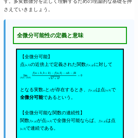
す。多変数微分を正しく理解するための理論的な基礎を押
さえていきましょう。
全微分可能性の定義と意味
【全微分可能】
点
の近傍上で定義された関数
に対して
(
a
,
b
)
f
(
x
,
y
)
lim
−
α
(
h
h
−
,
k
β
)
k
→
h
2
(
0
+
,
k
0
2
)
f
=
(
a
0
+
h
,
b
+
k
)
−
f
(
a
,
b
)
となる実数
と
が存在するとき、
は点
で
α
β
f
(
x
,
y
)
(
a
,
b
)
全微分可能
であるという。
【全微分可能な関数の連続性】
関数
が点
で全微分可能ならば、
は点
f
(
x
,
y
)
(
a
,
b
)
f
(
x
,
y
)
で連続である。
(
a
,
b
)