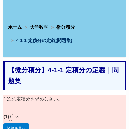
ホーム
大学数学
微分積分
4-1-1 定積分の定義(問題集)
【微分積分】4-1-1 定積分の定義｜問
題集
1.次の定積分を求めなさい。
(1)
∫
a
b
x
2
d
x
解答を見る