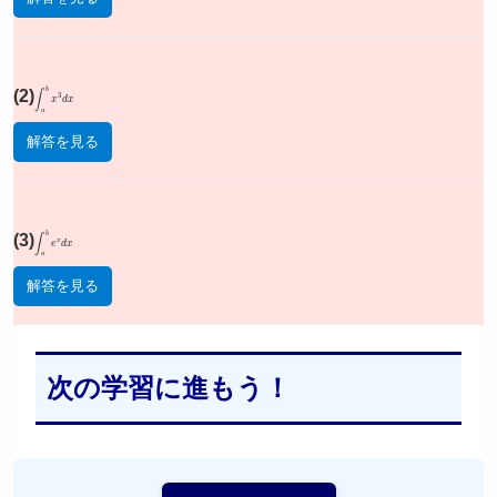
(2)
∫
a
b
x
3
d
x
解答を見る
(3)
∫
a
b
e
x
d
x
解答を見る
次の学習に進もう！