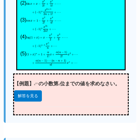
(2)
sin
x
=
x
−
x
3
3
!
+
x
5
5
!
−
⋯
(
−
1
)
n
x
2
n
+
+
1
2
n
+
1
!
+
⋯
(3)
cos
x
=
1
−
x
2
2
!
+
x
4
4
!
−
⋯
(
−
1
)
n
x
2
n
2
+
n
!
+
⋯
(4)
log
(
1
+
x
)
=
x
−
x
2
2
+
x
3
3
−
⋯
⋯
+
(
−
1
)
n
−
1
x
n
n
+
(5)
(
1
+
x
)
α
=
1
+
α
1
!
x
+
α
(
α
−
1
)
2
!
x
2
+
⋯
+
α
(
α
−
1
)
⋯
(
α
−
n
+
1
)
n
!
x
n
+
⋯
【例題】
e
0.1
の小数第
4
位までの値を求めなさい。
解答を見る