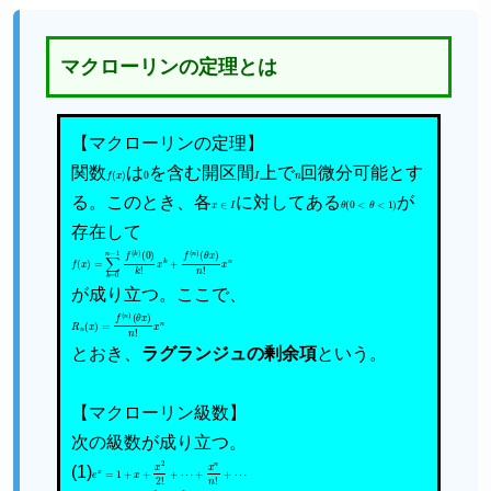
マクローリンの定理とは
【マクローリンの定理】
関数
f
(
x
)
は
0
を含む開区間
I
上で
n
回微分可能とす
る。このとき、各
x
∈
I
に対してある
θ
(
0
<
θ
<
1
)
が
存在して
f
(
(
θ
x
x
)
=
)
n
∑
!
x
k
n
=
0
n
−
1
f
(
k
)
(
0
)
k
!
x
k
+
f
(
n
)
が成り立つ。ここで、
R
n
(
x
)
=
f
(
n
)
(
θ
x
)
n
!
x
n
とおき、
ラグランジュの剰余項
という。
【マクローリン級数】
次の級数が成り立つ。
(1)
e
x
=
1
+
x
+
x
2
2
!
+
⋯
+
x
n
n
!
+
⋯