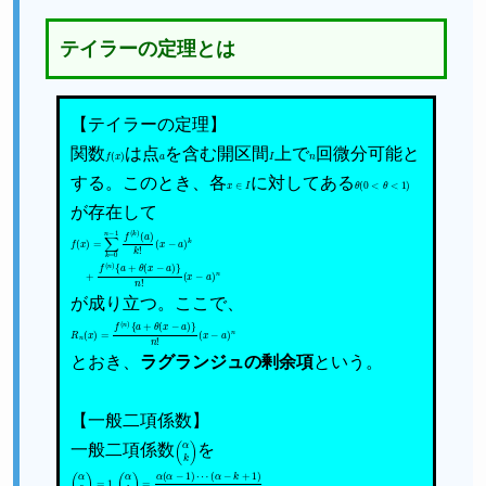
テイラーの定理とは
【テイラーの定理】
関数
f
(
x
)
は点
a
を含む開区間
I
上で
n
回微分可能と
する。このとき、各
x
∈
I
に対してある
θ
(
0
<
θ
<
1
)
が存在して
f
(
(
x
x
−
)
=
a
∑
)
k
k
=
0
n
−
1
f
(
k
)
(
a
)
k
!
+
f
(
n
)
{
a
+
θ
(
x
−
a
)
}
n
!
(
x
−
a
)
n
が成り立つ。ここで、
R
n
(
x
)
=
f
(
n
)
{
a
+
θ
(
x
−
a
)
}
n
!
(
x
−
a
)
n
とおき、
ラグランジュの剰余項
という。
【一般二項係数】
一般二項係数
(
α
k
)
を
(
α
0
)
=
1
,
(
α
k
)
=
α
(
α
−
1
)
⋯
(
α
−
k
+
1
)
k
!