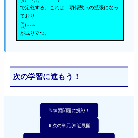
で定義する。これは二項係数
n
C
k
の拡張になっ
ており
(
n
k
)
=
n
C
k
が成り立つ。
次の学習に進もう！
📝練習問題に挑戦！
📱次の単元:漸近展開