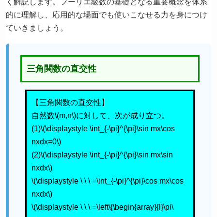
く解説します。フーリエ級数の基礎となる重要概念を体系
的に理解し、応用的な場面でも使いこなせる力を身につけ
ていきましょう。
三角関数の直交性
【三角関数の直交性】
自然数
m
,
n
に対して、次が成り立つ。
(1)
∫
−
π
π
sin
m
x
cos
n
x
d
x
=
0
(2)
∫
−
π
π
sin
m
x
sin
n
x
d
x
=
∫
−
π
π
cos
m
x
cos
n
x
d
x
{
π
=
(
m
=
n
)
0
(
m
≠
n
)
【例題】次の定積分を求めなさい。