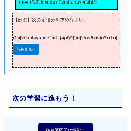
(1)
∫
−
π
π
cos
5
x
sin
7
x
d
x
解答を見る
次の学習に進もう！
📝練習問題に挑戦！
📱次の単元:ラプラス変換と常微分方程式
📱前の単元:極限公式